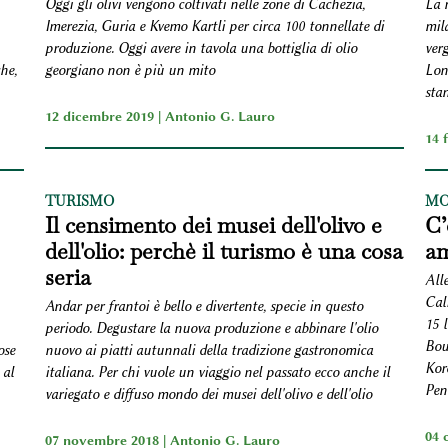
Oggi gli olivi vengono coltivati nelle zone di Cachezia,
La n
Imerezia, Guria e Kvemo Kartli per circa 100 tonnellate di
mila
produzione. Oggi avere in tavola una bottiglia di olio
verg
he,
georgiano non è più un mito
Lon
sta
12 dicembre 2019 |
Antonio G. Lauro
14 
TURISMO
MO
Il censimento dei musei dell'olivo e
C’
dell'olio: perchè il turismo è una cosa
am
seria
Alle
Cali
Andar per frantoi è bello e divertente, specie in questo
15 l
periodo. Degustare la nuova produzione e abbinare l'olio
Bou
ose
nuovo ai piatti autunnali della tradizione gastronomica
Kor
 al
italiana. Per chi vuole un viaggio nel passato ecco anche il
Pen
variegato e diffuso mondo dei musei dell'olivo e dell'olio
04 
07 novembre 2018 |
Antonio G. Lauro