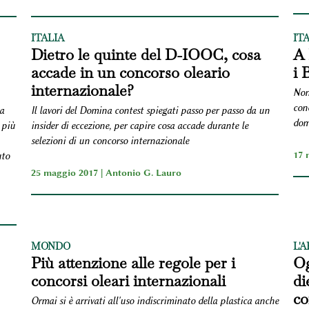
ITALIA
IT
Dietro le quinte del D-IOOC, cosa
A 
accade in un concorso oleario
i 
internazionale?
Nono
conc
a
Il lavori del Domina contest spiegati passo per passo da un
domi
 più
insider di eccezione, per capire cosa accade durante le
selezioni di un concorso internazionale
17 
uto
25 maggio 2017 |
Antonio G. Lauro
MONDO
L'
Più attenzione alle regole per i
Og
concorsi oleari internazionali
di
co
Ormai si è arrivati all'uso indiscriminato della plastica anche