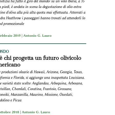
otizia ha fatto il giro del mondo: su un volo Iberia, a 35
 piedi, è andata in scena la degustazione di olio extra
ine d'oliva alla più alta quota mai effettuata. Atterrati a
dra Heathrow i passeggeri hanno trovati ad attenderli lo
nd promozionale
febbraio 2019 |
Antonio G. Lauro
NDO
è chi progetta un futuro olivicolo
ericano
 produzioni olearie di Hawaii, Arizona, Georgia, Texas,
fornia e Florida, si aggiunge una inaspettata Louisiana.
e varietà state scelte: Anglandau, Arbequina, Arbosana,
teillan, Chemlali, Coratina, Frantoio, Grossane,
oneiki, Manzanilla, Maurino, Missione, Oueslati,
dolino e Picua
ottobre 2018 |
Antonio G. Lauro