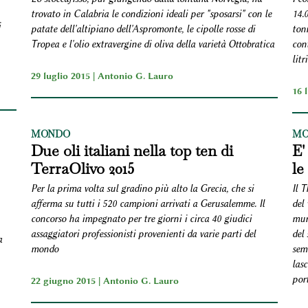
trovato in Calabria le condizioni ideali per "sposarsi" con le
14.
i
patate dell'altipiano dell'Aspromonte, le cipolle rosse di
tonn
Tropea e l'olio extravergine di oliva della varietà Ottobratica
con
litri
29 luglio 2015 |
Antonio G. Lauro
16 
MONDO
MO
Due oli italiani nella top ten di
E'
TerraOlivo 2015
le
Per la prima volta sul gradino più alto la Grecia, che si
Il T
afferma su tutti i 520 campioni arrivati a Gerusalemme. Il
del
concorso ha impegnato per tre giorni i circa 40 giudici
mura
assaggiatori professionisti provenienti da varie parti del
del
a
mondo
semb
lasc
port
22 giugno 2015 |
Antonio G. Lauro