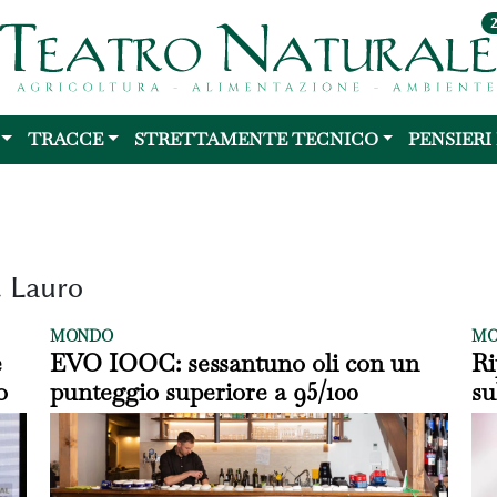
TRACCE
STRETTAMENTE TECNICO
PENSIERI
. Lauro
MONDO
MO
e
EVO IOOC: sessantuno oli con un
Ri
o
punteggio superiore a 95/100
su