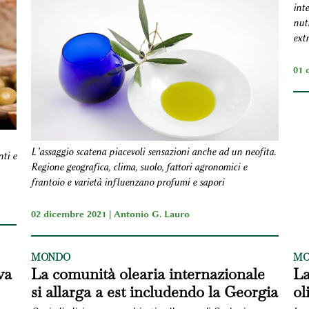
inte
nutr
extr
01 
L’assaggio scatena piacevoli sensazioni anche ad un neofita.
ti e
Regione geografica, clima, suolo, fattori agronomici e
frantoio e varietà influenzano profumi e sapori
02 dicembre 2021 |
Antonio G. Lauro
MONDO
MO
va
La comunità olearia internazionale
La
si allarga a est includendo la Georgia
ol