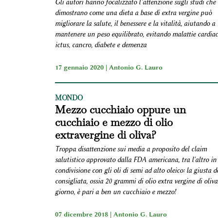
Gli autori hanno focalizzato l’attenzione sugli studi che
dimostrano come una dieta a base di extra vergine può
migliorare la salute, il benessere e la vitalità, aiutando a
mantenere un peso equilibrato, evitando malattie cardiac
ictus, cancro, diabete e demenza
17 gennaio 2020 |
Antonio G. Lauro
MONDO
Mezzo cucchiaio oppure un
cucchiaio e mezzo di olio
extravergine di oliva?
Troppa disattenzione sui media a proposito del claim
salutistico approvato dalla FDA americana, tra l'altro in
condivisione con gli oli di semi ad alto oleico: la giusta d
consigliata, ossia 20 grammi di olio extra vergine di oliva
giorno, è pari a ben un cucchiaio e mezzo!
07 dicembre 2018 |
Antonio G. Lauro