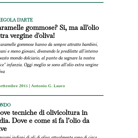
REGOLA D'ARTE
ramelle gommose? Si, ma all'olio
tra vergine d'oliva!
caramelle gommose hanno da sempre attratto bambini,
ani e meno giovani, divenendo le predilette all'interno
 vasto mondo dolciario, al punto da segnare la nostra
ce" infanzia. Oggi meglio se sono all'olio extra vergine
iva
settembre 2015 |
Antonio G. Lauro
NDO
ove tecniche di olivicoltura in
dia. Dove e come si fa l’olio da
ive
nsumi indiani di oli di oliva attualmente sono di circa