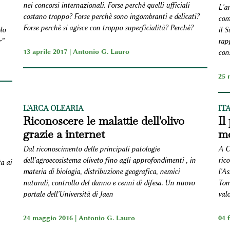
nei concorsi internazionali. Forse perchè quelli ufficiali
L'am
costano troppo? Forse perchè sono ingombranti e delicati?
comp
Forse perchè si agisce con troppo superficialità? Perchè?
lo
il S
r”
rapp
13 aprile 2017 |
Antonio G. Lauro
con
25 
L'ARCA OLEARIA
IT
Riconoscere le malattie dell'olivo
Il
grazie a internet
mo
Dal riconoscimento delle principali patologie
A C
dell'agroecosistema oliveto fino agli approfondimenti , in
ric
a ai
materia di biologia, distribuzione geografica, nemici
l'As
naturali, controllo del danno e cenni di difesa. Un nuovo
Tom
portale dell'Università di Jaen
valo
24 maggio 2016 |
Antonio G. Lauro
04 