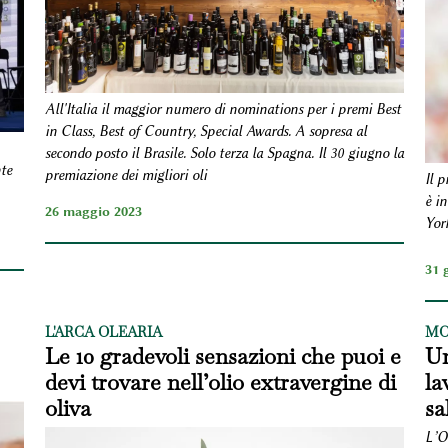
All'Italia il maggior numero di nominations per i premi Best
in Class, Best of Country, Special Awards. A sopresa al
secondo posto il Brasile. Solo terza la Spagna. Il 30 giugno la
te
premiazione dei migliori oli
Il p
è i
26 maggio 2023
Yor
31 
L'ARCA OLEARIA
MO
Le 10 gradevoli sensazioni che puoi e
Un
devi trovare nell’olio extravergine di
la
oliva
sa
L’Ol