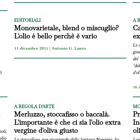
EDITORIALI
A 
Monovarietale, blend o miscuglio?
Ca
L'olio è bello perchè è vario
ex
Le 
11 dicembre 2015 |
Antonio G. Lauro
giov
del
"dol
5
d'ol
16 
A REGOLA D'ARTE
MO
Merluzzo, stoccafisso o baccalà.
Pr
L'importante è che ci sia l'olio extra
In
vergine d'oliva giusto
ol
oli,
olio
Lo stoccafisso, pur giungendo dalla lontana Norvegia, ha
I co