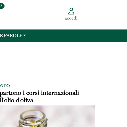
22
accedi
 E PAROLE
NDO
partono i corsi internazionali
ll'olio d'oliva