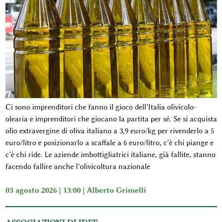
Ci sono imprenditori che fanno il gioco dell’Italia olivicolo-
olearia e imprenditori che giocano la partita per sé. Se si acquista
olio extravergine di oliva italiano a 3,9 euro/kg per rivenderlo a 5
euro/litro e posizionarlo a scaffale a 6 euro/litro, c’è chi piange e
c’è chi ride. Le aziende imbottigliatrici italiane, già fallite, stanno
facendo fallire anche l’olivicoltura nazionale
03 agosto 2026 | 13:00 |
Alberto Grimelli