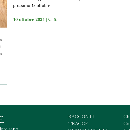
prossimo 15 ottobre
10 ottobre 2024 |
C. S.
a
il
a
RACCONTI
Ch
TRACCE
Con
iare sano