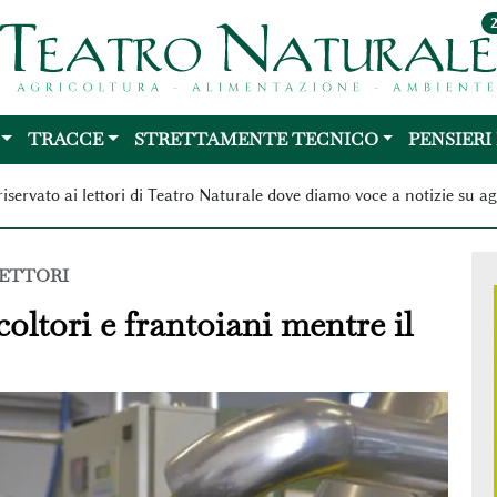
TRACCE
STRETTAMENTE TECNICO
PENSIERI
riservato ai lettori di Teatro Naturale dove diamo voce a notizie su ag
LETTORI
coltori e frantoiani mentre il