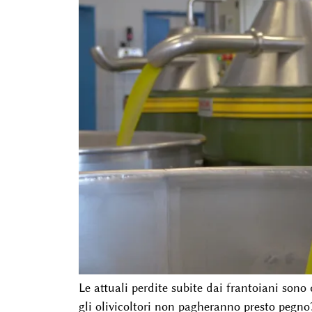
Le attuali perdite subite dai frantoiani sono
gli olivicoltori non pagheranno presto pegno? 