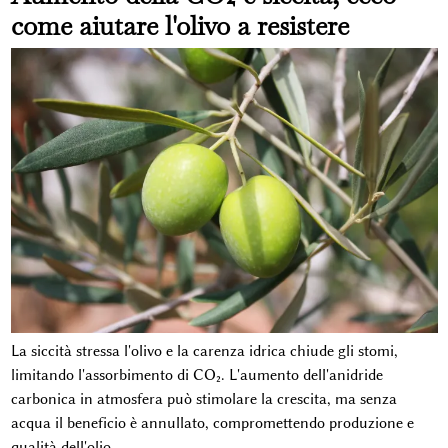
come aiutare l'olivo a resistere
La siccità stressa l'olivo e la carenza idrica chiude gli stomi,
limitando l'assorbimento di CO₂. L'aumento dell'anidride
carbonica in atmosfera può stimolare la crescita, ma senza
acqua il beneficio è annullato, compromettendo produzione e
qualità dell'olio