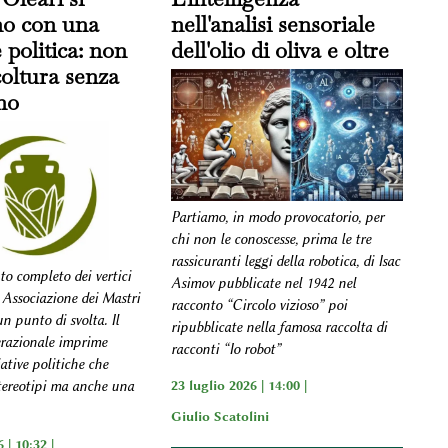
no con una
nell'analisi sensoriale
 politica: non
dell'olio di oliva e oltre
icoltura senza
no
Partiamo, in modo provocatorio, per
chi non le conoscesse, prima le tre
rassicuranti leggi della robotica, di Isac
to completo dei vertici
Asimov pubblicate nel 1942 nel
 Associazione dei Mastri
racconto “Circolo vizioso” poi
n punto di svolta. Il
ripubblicate nella famosa raccolta di
razionale imprime
racconti “Io robot”
iative politiche che
23 luglio 2026 | 14:00 |
tereotipi ma anche una
Giulio Scatolini
 | 10:32 |