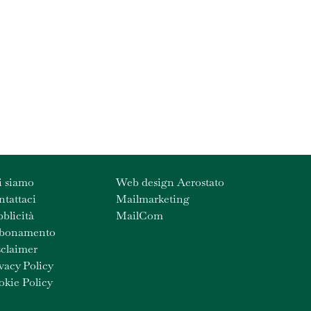
i siamo
Web design Aerostato
tattaci
Mailmarketing
blicità
MailCom
bonamento
claimer
vacy Policy
kie Policy