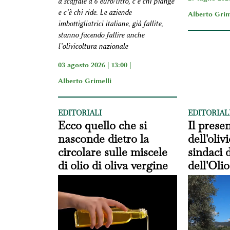
a scaffale a 6 euro/litro, c’è chi piange
e c’è chi ride. Le aziende
Alberto Grim
imbottigliatrici italiane, già fallite,
stanno facendo fallire anche
l’olivicoltura nazionale
03 agosto 2026 | 13:00 |
Alberto Grimelli
EDITORIALI
EDITORIAL
Ecco quello che si
Il prese
nasconde dietro la
dell'oliv
circolare sulle miscele
sindaci d
di olio di oliva vergine
dell'Olio