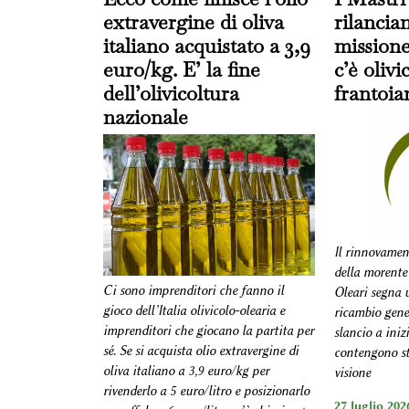
extravergine di oliva
rilancia
italiano acquistato a 3,9
missione
euro/kg. E’ la fine
c’è oliv
dell’olivicoltura
frantoia
nazionale
Il rinnovamen
della morente
Ci sono imprenditori che fanno il
Oleari segna u
gioco dell’Italia olivicolo-olearia e
ricambio gene
imprenditori che giocano la partita per
slancio a iniz
sé. Se si acquista olio extravergine di
contengono s
oliva italiano a 3,9 euro/kg per
visione
rivenderlo a 5 euro/litro e posizionarlo
27 luglio 2026