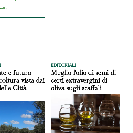
elli
I
EDITORIALI
nte e futuro
Meglio l'olio di semi di
icoltura vista dai
certi extravergini di
elle Città
oliva sugli scaffali