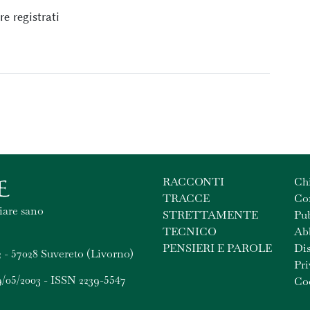
e registrati
RACCONTI
Ch
TRACCE
Con
iare sano
STRETTAMENTE
Pub
TECNICO
Ab
PENSIERI E PAROLE
Dis
 - 57028 Suvereto (Livorno)
Pri
9/05/2003 - ISSN 2239-5547
Coo