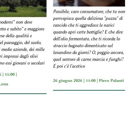
Possibile, caro consumatore, che tu non
perrcepisca quella deliziosa "puzza" di
 moderni” non deve
rancido che ti aggredisce le narici
utto e subito” e maggiore
quando apri certe bottiglie? E che dire
se della qualità e
dell'olio fermentato, che ti ricorda lo
del paesaggio, del suolo,
straccio bagnato dimenticato sul
e medie aziende, dei mille
lavandino da giorni? O, peggio ancora,
ri impressi dagli olivi
quel sentore di carne marcia e funghi?
no essi giovani o secolari
E poi c'è l'acetico
 | 15:00 |
26 giugno 2026 | 11:00 |
Piero Palanti
Lena