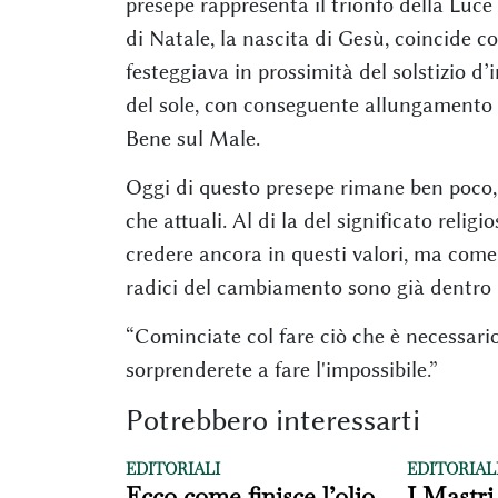
presepe rappresenta il trionfo della Luce 
di Natale, la nascita di Gesù, coincide co
festeggiava in prossimità del solstizio d’
del sole, con conseguente allungamento de
Bene sul Male.
Oggi di questo presepe rimane ben poco, t
che attuali. Al di la del significato relig
credere ancora in questi valori, ma come
radici del cambiamento sono già dentro d
“Cominciate col fare ciò che è necessario,
sorprenderete a fare l'impossibile.”
Potrebbero interessarti
EDITORIALI
EDITORIAL
Ecco come finisce l’olio
I Mastri