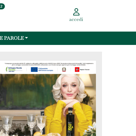
22
accedi
 E PAROLE