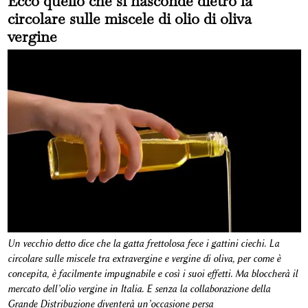
Ecco quello che si nasconde dietro la
circolare sulle miscele di olio di oliva
vergine
Un vecchio detto dice che la gatta frettolosa fece i gattini ciechi. La
circolare sulle miscele tra extravergine e vergine di oliva, per come è
concepita, è facilmente impugnabile e così i suoi effetti. Ma bloccherà il
mercato dell’olio vergine in Italia. E senza la collaborazione della
Grande Distribuzione diventerà un’occasione persa