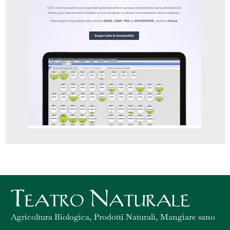
Agricoltura Biologica, Prodotti Naturali, Mangiare sano