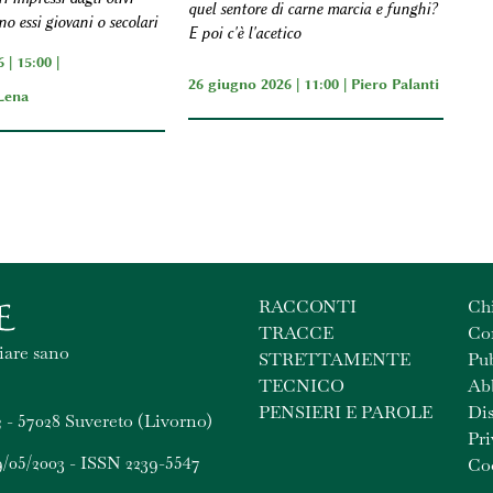
quel sentore di carne marcia e funghi?
no essi giovani o secolari
E poi c'è l'acetico
 | 15:00 |
26 giugno 2026 | 11:00 |
Piero Palanti
Lena
RACCONTI
Ch
TRACCE
Con
iare sano
STRETTAMENTE
Pub
TECNICO
Ab
PENSIERI E PAROLE
Dis
 - 57028 Suvereto (Livorno)
Pri
9/05/2003 - ISSN 2239-5547
Coo