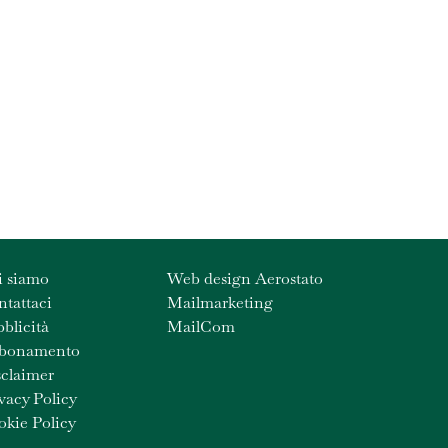
i siamo
Web design Aerostato
tattaci
Mailmarketing
blicità
MailCom
bonamento
claimer
vacy Policy
kie Policy