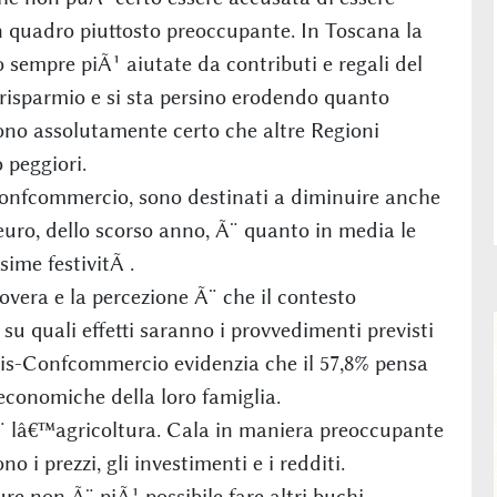
n quadro piuttosto preoccupante. In Toscana la
sempre piÃ¹ aiutate da contributi e regali del
risparmio e si sta persino erodendo quanto
ono assolutamente certo che altre Regioni
 peggiori.
onfcommercio, sono destinati a diminuire anche
 euro, dello scorso anno, Ã¨ quanto in media le
sime festivitÃ .
overa e la percezione Ã¨ che il contesto
su quali effetti saranno i provvedimenti previsti
sis-Confcommercio evidenzia che il 57,8% pensa
economiche della loro famiglia.
 lâ€™agricoltura. Cala in maniera preoccupante
 i prezzi, gli investimenti e i redditi.
ure non Ã¨ piÃ¹ possibile fare altri buchi.