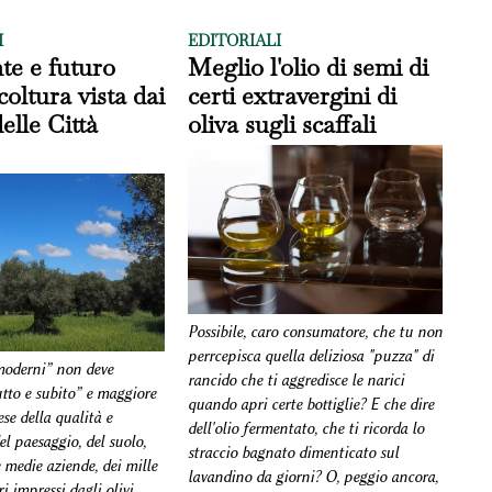
I
EDITORIALI
nte e futuro
Meglio l'olio di semi di
icoltura vista dai
certi extravergini di
elle Città
oliva sugli scaffali
Possibile, caro consumatore, che tu non
perrcepisca quella deliziosa "puzza" di
 moderni” non deve
rancido che ti aggredisce le narici
utto e subito” e maggiore
quando apri certe bottiglie? E che dire
se della qualità e
dell'olio fermentato, che ti ricorda lo
del paesaggio, del suolo,
straccio bagnato dimenticato sul
e medie aziende, dei mille
lavandino da giorni? O, peggio ancora,
ri impressi dagli olivi