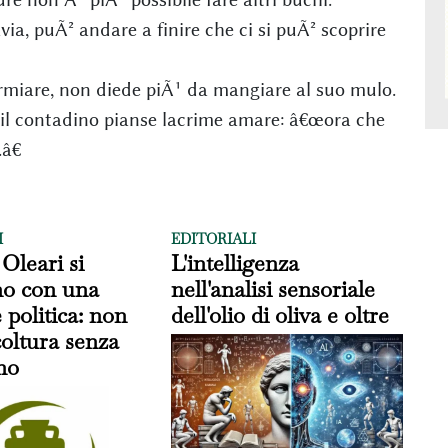
via, puÃ² andare a finire che ci si puÃ² scoprire
miare, non diede piÃ¹ da mangiare al suo mulo.
 il contadino pianse lacrime amare: â€œora che
â€
I
EDITORIALI
 Oleari si
L'intelligenza
no con una
nell'analisi sensoriale
 politica: non
dell'olio di oliva e oltre
icoltura senza
no