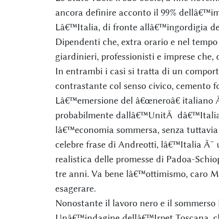
ancora definire acconto il 99% dellâ€™im
Lâ€™Italia, di fronte allâ€™ingordigia de
Dipendenti che, extra orario e nel tempo li
giardinieri, professionisti e imprese che
In entrambi i casi si tratta di un compor
contrastante col senso civico, cemento fo
Lâ€™emersione del â€œneroâ€ italiano Ã¨ 
probabilmente dallâ€™UnitÃ dâ€™Italia 
lâ€™economia sommersa, senza tuttavia m
celebre frase di Andreotti, lâ€™Italia Ã¨
realistica delle promesse di Padoa-Schio
tre anni. Va bene lâ€™ottimismo, caro 
esagerare.
Nonostante il lavoro nero e il sommerso 
Unâ€™indagine dellâ€™Irpet Toscana, ch