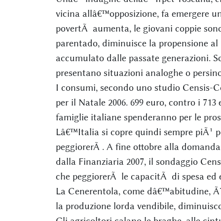
vicina allâ€™opposizione, fa emergere u
povertÃ aumenta, le giovani coppie sono 
parentado, diminuisce la propensione al 
accumulato dalle passate generazioni. S
presentano situazioni analoghe o persino
I consumi, secondo uno studio Censis-C
per il Natale 2006. 699 euro, contro i 713
famiglie italiane spenderanno per le pros
Lâ€™Italia si copre quindi sempre piÃ¹ p
peggiorerÃ . A fine ottobre alla domanda 
dalla Finanziaria 2007, il sondaggio Cen
che peggiorerÃ le capacitÃ di spesa ed 
La Cenerentola, come dâ€™abitudine, Ã¨
la produzione lorda vendibile, diminuiscono
Gli agricoltori calano le braghe, alle cint