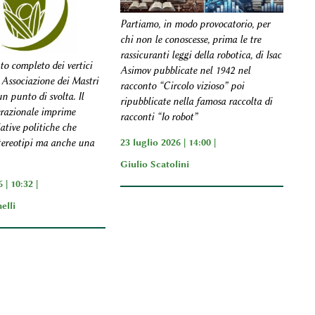
Partiamo, in modo provocatorio, per
chi non le conoscesse, prima le tre
rassicuranti leggi della robotica, di Isac
to completo dei vertici
Asimov pubblicate nel 1942 nel
 Associazione dei Mastri
racconto “Circolo vizioso” poi
n punto di svolta. Il
ripubblicate nella famosa raccolta di
razionale imprime
racconti “Io robot”
iative politiche che
23 luglio 2026 | 14:00 |
tereotipi ma anche una
Giulio Scatolini
 | 10:32 |
elli