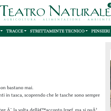
TRACCE
STRETTAMENTE TECNICO
PENSIERI
non bastano mai.
onti in tasca, scoprendo che le tasche sono sempre
bre Ã¨ la volta dellâ€™acconto Irpef, ma si puÃ²