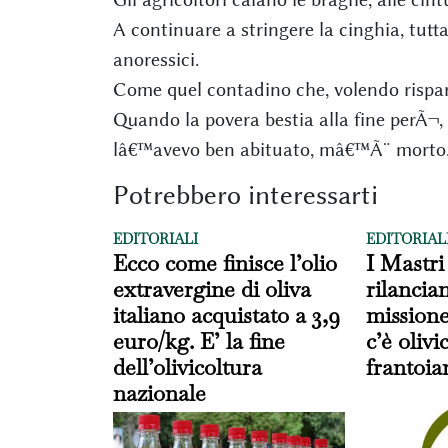
A continuare a stringere la cinghia, tutta
anoressici.
Come quel contadino che, volendo rispar
Quando la povera bestia alla fine perÃ¬,
lâ€™avevo ben abituato, mâ€™Ã¨ morto.
Potrebbero interessarti
EDITORIALI
EDITORIAL
Ecco come finisce l’olio
I Mastri
extravergine di oliva
rilancia
italiano acquistato a 3,9
missione
euro/kg. E’ la fine
c’è oliv
dell’olivicoltura
frantoia
nazionale