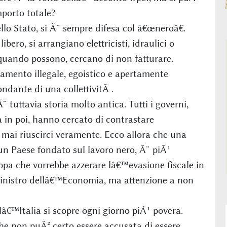
porto totale?
llo Stato, si Ã¨ sempre difesa col â€œneroâ€.
bero, si arrangiano elettricisti, idraulici o
, quando possono, cercano di non fatturare.
tamento illegale, egoistico e apertamente
ndante di una collettivitÃ .
tuttavia storia molto antica. Tutti i governi,
in poi, hanno cercato di contrastare
ai riuscirci veramente. Ecco allora che una
 un Paese fondato sul lavoro nero, Ã¨ piÃ¹
ppa che vorrebbe azzerare lâ€™evasione fiscale in
Ministro dellâ€™Economia, ma attenzione a non
lâ€™Italia si scopre ogni giorno piÃ¹ povera.
e non puÃ² certo essere accusata di essere