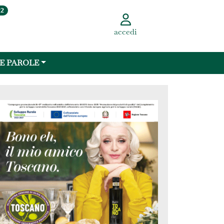
22
accedi
 E PAROLE