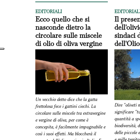
EDITORIALI
EDITORIAL
Ecco quello che si
Il prese
nasconde dietro la
dell'oliv
circolare sulle miscele
sindaci d
di olio di oliva vergine
dell'Olio
Un vecchio detto dice che la gatta
Dire “oliveti
frettolosa fece i gattini ciechi. La
significare “t
circolare sulle miscele tra extravergine
quantità a spe
e vergine di oliva, per come è
biodiversità, 
concepita, è facilmente impugnabile e
delle piccole 
così i suoi effetti. Ma bloccherà il
e mille territo