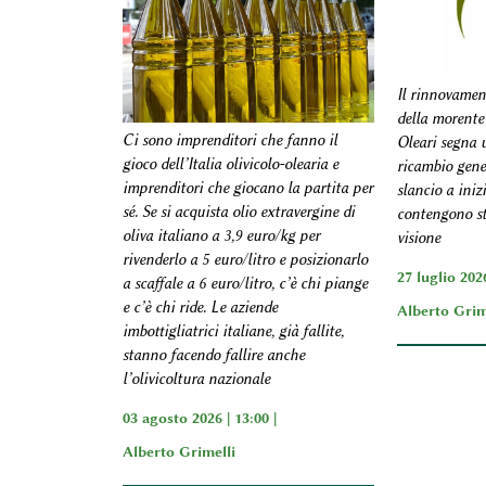
Il rinnovamen
della morente
Ci sono imprenditori che fanno il
Oleari segna u
gioco dell’Italia olivicolo-olearia e
ricambio gene
imprenditori che giocano la partita per
slancio a iniz
sé. Se si acquista olio extravergine di
contengono s
oliva italiano a 3,9 euro/kg per
visione
rivenderlo a 5 euro/litro e posizionarlo
27 luglio 2026
a scaffale a 6 euro/litro, c’è chi piange
e c’è chi ride. Le aziende
Alberto Grim
imbottigliatrici italiane, già fallite,
stanno facendo fallire anche
l’olivicoltura nazionale
03 agosto 2026 | 13:00 |
Alberto Grimelli