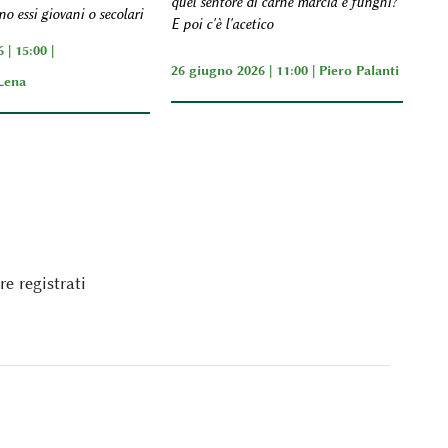
quel sentore di carne marcia e funghi?
no essi giovani o secolari
E poi c'è l'acetico
 | 15:00 |
26 giugno 2026 | 11:00 |
Piero Palanti
Lena
e registrati