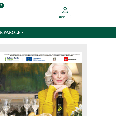
22
accedi
 E PAROLE