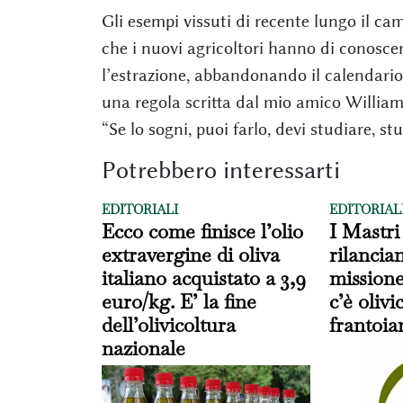
Gli esempi vissuti di recente lungo il c
che i nuovi agricoltori hanno di conoscere
l’estrazione, abbandonando il calendario d
una regola scritta dal mio amico William
“Se lo sogni, puoi farlo, devi studiare, stu
Potrebbero interessarti
EDITORIALI
EDITORIAL
Ecco come finisce l’olio
I Mastri
extravergine di oliva
rilancia
italiano acquistato a 3,9
missione
euro/kg. E’ la fine
c’è oliv
dell’olivicoltura
frantoia
nazionale