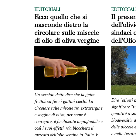
EDITORIALI
EDITORIAL
Ecco quello che si
Il prese
nasconde dietro la
dell'oliv
circolare sulle miscele
sindaci d
di olio di oliva vergine
dell'Olio
Un vecchio detto dice che la gatta
Dire “oliveti
frettolosa fece i gattini ciechi. La
significare “t
circolare sulle miscele tra extravergine
quantità a spe
e vergine di oliva, per come è
biodiversità, 
concepita, è facilmente impugnabile e
delle piccole 
così i suoi effetti. Ma bloccherà il
e mille territo
mercato dell’olio vergine in Italia. E