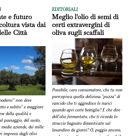
I
EDITORIALI
nte e futuro
Meglio l'olio di semi di
icoltura vista dai
certi extravergini di
elle Città
oliva sugli scaffali
Possibile, caro consumatore, che tu non
perrcepisca quella deliziosa "puzza" di
 moderni” non deve
rancido che ti aggredisce le narici
utto e subito” e maggiore
quando apri certe bottiglie? E che dire
se della qualità e
dell'olio fermentato, che ti ricorda lo
del paesaggio, del suolo,
straccio bagnato dimenticato sul
e medie aziende, dei mille
lavandino da giorni? O, peggio ancora,
ri impressi dagli olivi