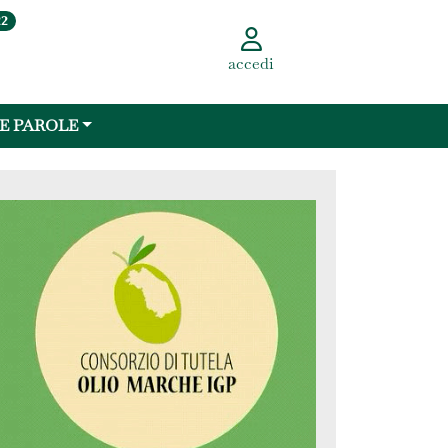
22
accedi
 E PAROLE