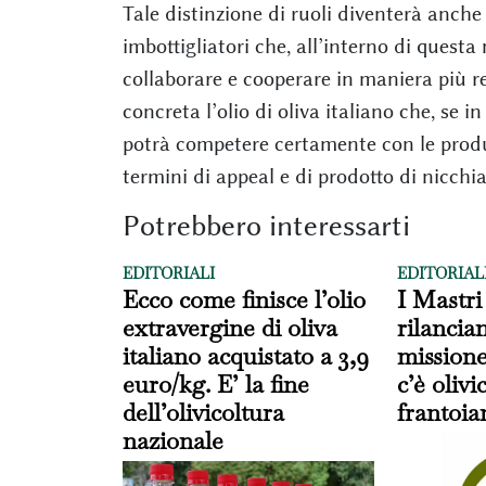
Tale distinzione di ruoli diventerà anche 
imbottigliatori che, all’interno di quest
collaborare e cooperare in maniera più r
concreta l’olio di oliva italiano che, se
potrà competere certamente con le produzi
termini di appeal e di prodotto di nicchia
Potrebbero interessarti
EDITORIALI
EDITORIAL
Ecco come finisce l’olio
I Mastri
extravergine di oliva
rilancia
italiano acquistato a 3,9
missione
euro/kg. E’ la fine
c’è oliv
dell’olivicoltura
frantoia
nazionale