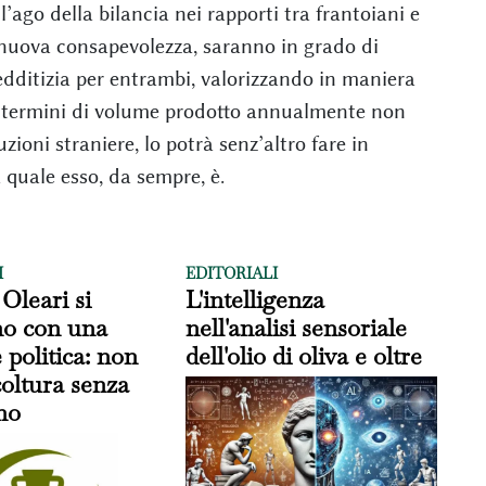
l’ago della bilancia nei rapporti tra frantoiani e
a nuova consapevolezza, saranno in grado di
edditizia per entrambi, valorizzando in maniera
 in termini di volume prodotto annualmente non
oni straniere, lo potrà senz’altro fare in
 quale esso, da sempre, è.
I
EDITORIALI
 Oleari si
L'intelligenza
no con una
nell'analisi sensoriale
 politica: non
dell'olio di oliva e oltre
icoltura senza
no