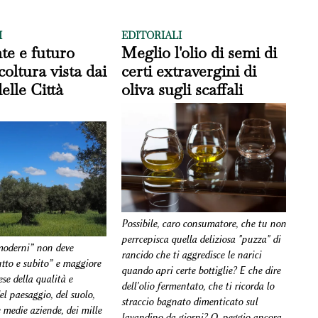
I
EDITORIALI
nte e futuro
Meglio l'olio di semi di
icoltura vista dai
certi extravergini di
elle Città
oliva sugli scaffali
Possibile, caro consumatore, che tu non
perrcepisca quella deliziosa "puzza" di
 moderni” non deve
rancido che ti aggredisce le narici
utto e subito” e maggiore
quando apri certe bottiglie? E che dire
se della qualità e
dell'olio fermentato, che ti ricorda lo
del paesaggio, del suolo,
straccio bagnato dimenticato sul
e medie aziende, dei mille
lavandino da giorni? O, peggio ancora,