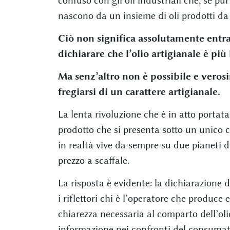
confuso con gli oli industriali che, se pu
nascono da un insieme di oli prodotti da a
Ciò non significa assolutamente entra
dichiarare che l’olio artigianale è più
Ma senz’altro non è possibile e verosi
fregiarsi di un carattere artigianale.
La lenta rivoluzione che è in atto portat
prodotto che si presenta sotto un unico c
in realtà vive da sempre su due pianeti di
prezzo a scaffale.
La risposta è evidente: la dichiarazione 
i riflettori chi è l’operatore che produc
chiarezza necessaria al comparto dell’oli
informazione nei confronti del consumato