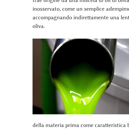
trae origine da una miscela di oli di oli
inosservato, come un semplice adempimen
accompagnando indirettamente una lenta 
oliva.
della materia prima come caratteristica b