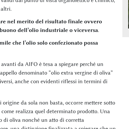
r validi dal punto di vista organolettico e chimico,
ltri.
re nel merito del risultato finale ovvero
 buono dell’olio industriale o viceversa
.
mile che l’olio solo confezionato possa
a avanti da AIFO è tesa a spiegare perché un
appello denominato “olio extra vergine di oliva”
versi, anche con evidenti riflessi in termini di
di origine da sola non basta, occorre mettere sotto
e e come realizza quel determinato prodotto. Una
o di oliva nonché un atto di corretta
re, una distinzione finalizzata a spiegare che un