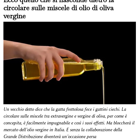
circolare sulle miscele di olio di oliva
vergine
Un vecchio detto dice che la gatta frettolosa fece i gattini ciechi. La
circolare sulle miscele tra extravergine e vergine di oliva, per come è
concepita, è facilmente impugnabile e così i suoi effetti. Ma bloccherà il
mercato dell’olio vergine in Italia. E senza la collaborazione della
Grande Distribuzione diventerà un’occasione persa