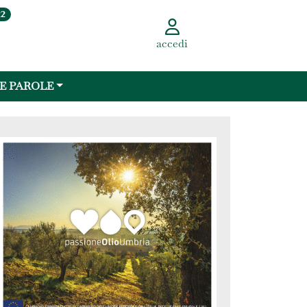
22
accedi
 E PAROLE