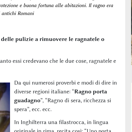
otezione e buona fortuna alle abitazioni. Il ragno era
i antichi Romani
elle pulizie a rimuovere le ragnatele o
quanto essi credevano che le due cose, ragnatele e
Da qui numerosi proverbi e modi di dire in
diverse regioni italiane: “
Ragno porta
guadagno
”, “Ragno di sera, ricchezza si
spera”, ecc. ecc.
In Inghilterra una filastrocca, in lingua
originale in rima, recita così: “Uno porta