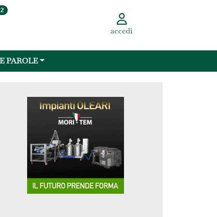
22
accedi
 E PAROLE