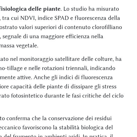
fisiologica delle piante
. Lo studio ha misurato
ca, tra cui NDVI, indice SPAD e fluorescenza della
ostrato valori superiori di contenuto clorofilliano
, segnale di una maggiore efficienza nella
massa vegetale.
o nel monitoraggio satellitare delle colture, ha
no-tillage e nelle rotazioni triennali, indicando
amente attive. Anche gli indici di fluorescenza
re capacità delle piante di dissipare gli stress
to fotosintetico durante le fasi critiche del ciclo
o conferma che la conservazione dei residui
eccanico favoriscono la stabilità biologica del
a del frumento in ambienti aridi. In pratica, il