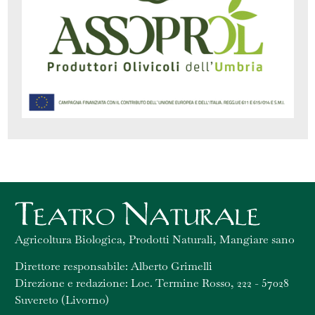
Agricoltura Biologica, Prodotti Naturali, Mangiare sano
Direttore responsabile: Alberto Grimelli
Direzione e redazione: Loc. Termine Rosso, 222 - 57028
Suvereto (Livorno)