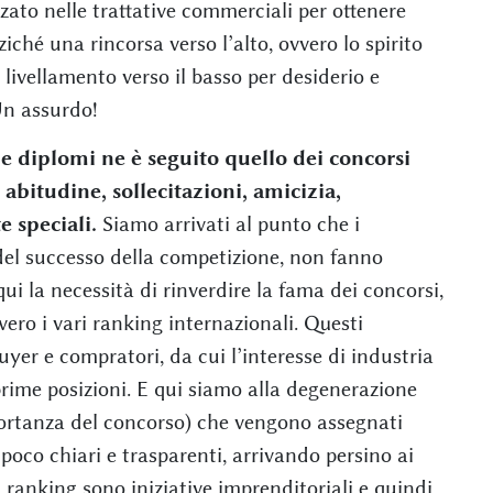
zzato nelle trattative commerciali per ottenere
ziché una rincorsa verso l’alto, ovvero lo spirito
n livellamento verso il basso per desiderio e
Un assurdo!
e diplomi ne è seguito quello dei concorsi
 abitudine, sollecitazioni, amicizia,
e speciali.
Siamo arrivati al punto che i
del successo della competizione, non fanno
ui la necessità di rinverdire la fama dei concorsi,
vero i vari ranking internazionali. Questi
yer e compratori, da cui l’interesse di industria
 prime posizioni. E qui siamo alla degenerazione
portanza del concorso) che vengono assegnati
 poco chiari e trasparenti, arrivando persino ai
ti ranking sono iniziative imprenditoriali e quindi