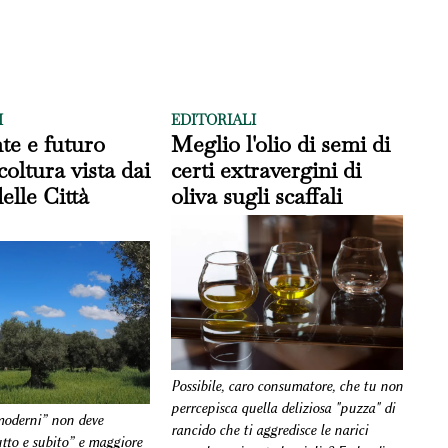
I
EDITORIALI
nte e futuro
Meglio l'olio di semi di
icoltura vista dai
certi extravergini di
elle Città
oliva sugli scaffali
Possibile, caro consumatore, che tu non
perrcepisca quella deliziosa "puzza" di
 moderni” non deve
rancido che ti aggredisce le narici
utto e subito” e maggiore