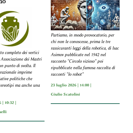
no
Partiamo, in modo provocatorio, per
chi non le conoscesse, prima le tre
rassicuranti leggi della robotica, di Isac
to completo dei vertici
Asimov pubblicate nel 1942 nel
 Associazione dei Mastri
racconto “Circolo vizioso” poi
n punto di svolta. Il
ripubblicate nella famosa raccolta di
razionale imprime
racconti “Io robot”
iative politiche che
23 luglio 2026 | 14:00 |
tereotipi ma anche una
Giulio Scatolini
 | 10:32 |
elli