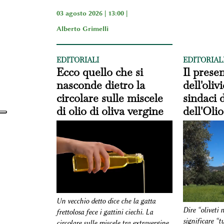
03 agosto 2026 | 13:00 |
Alberto Grimelli
EDITORIALI
EDITORIAL
Ecco quello che si
Il prese
nasconde dietro la
dell'oliv
circolare sulle miscele
sindaci d
di olio di oliva vergine
dell'Olio
Un vecchio detto dice che la gatta
Dire “oliveti
frettolosa fece i gattini ciechi. La
significare “t
circolare sulle miscele tra extravergine