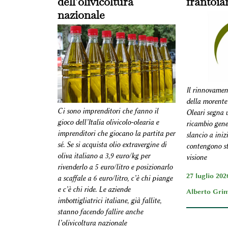
dell’olivicoltura
frantoia
nazionale
Il rinnovamen
della morente
Ci sono imprenditori che fanno il
Oleari segna u
gioco dell’Italia olivicolo-olearia e
ricambio gene
imprenditori che giocano la partita per
slancio a iniz
sé. Se si acquista olio extravergine di
contengono s
oliva italiano a 3,9 euro/kg per
visione
rivenderlo a 5 euro/litro e posizionarlo
27 luglio 2026
a scaffale a 6 euro/litro, c’è chi piange
e c’è chi ride. Le aziende
Alberto Grim
imbottigliatrici italiane, già fallite,
stanno facendo fallire anche
l’olivicoltura nazionale