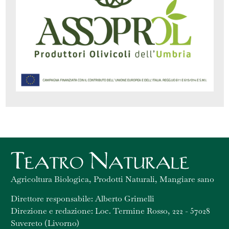
Agricoltura Biologica, Prodotti Naturali, Mangiare sano
Direttore responsabile: Alberto Grimelli
Direzione e redazione: Loc. Termine Rosso, 222 - 57028
Suvereto (Livorno)