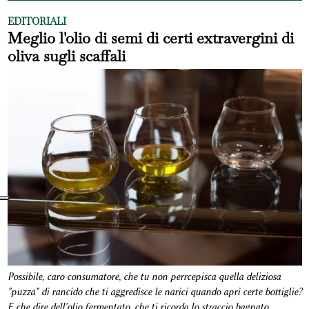
EDITORIALI
Meglio l'olio di semi di certi extravergini di
oliva sugli scaffali
Possibile, caro consumatore, che tu non perrcepisca quella deliziosa
"puzza" di rancido che ti aggredisce le narici quando apri certe bottiglie?
E che dire dell'olio fermentato, che ti ricorda lo straccio bagnato