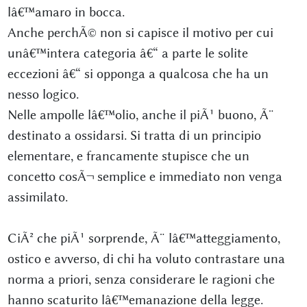
lâ€™amaro in bocca.
Anche perchÃ© non si capisce il motivo per cui
unâ€™intera categoria â€“ a parte le solite
eccezioni â€“ si opponga a qualcosa che ha un
nesso logico.
Nelle ampolle lâ€™olio, anche il piÃ¹ buono, Ã¨
destinato a ossidarsi. Si tratta di un principio
elementare, e francamente stupisce che un
concetto cosÃ¬ semplice e immediato non venga
assimilato.
CiÃ² che piÃ¹ sorprende, Ã¨ lâ€™atteggiamento,
ostico e avverso, di chi ha voluto contrastare una
norma a priori, senza considerare le ragioni che
hanno scaturito lâ€™emanazione della legge.