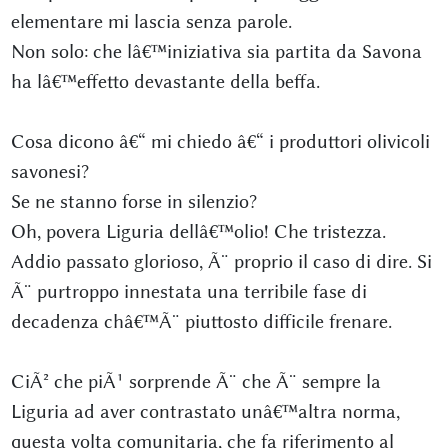
elementare mi lascia senza parole.
Non solo: che lâ€™iniziativa sia partita da Savona
ha lâ€™effetto devastante della beffa.
Cosa dicono â€“ mi chiedo â€“ i produttori olivicoli
savonesi?
Se ne stanno forse in silenzio?
Oh, povera Liguria dellâ€™olio! Che tristezza.
Addio passato glorioso, Ã¨ proprio il caso di dire. Si
Ã¨ purtroppo innestata una terribile fase di
decadenza châ€™Ã¨ piuttosto difficile frenare.
CiÃ² che piÃ¹ sorprende Ã¨ che Ã¨ sempre la
Liguria ad aver contrastato unâ€™altra norma,
questa volta comunitaria, che fa riferimento al