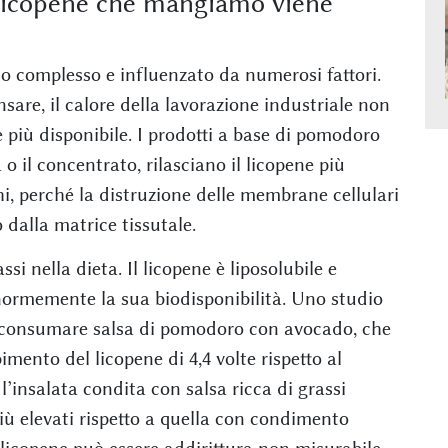
l licopene che mangiamo viene
o complesso e influenzato da numerosi fattori.
are, il calore della lavorazione industriale non
 più disponibile. I prodotti a base di pomodoro
 il concentrato, rilasciano il licopene più
i, perché la distruzione delle membrane cellulari
o dalla matrice tissutale.
si nella dieta. Il licopene è liposolubile e
ormemente la sua biodisponibilità. Uno studio
e consumare salsa di pomodoro con avocado, che
mento del licopene di 4,4 volte rispetto al
’insalata condita con salsa ricca di grassi
più elevati rispetto a quella con condimento