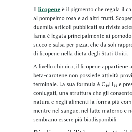
Il
licopene
è il pigmento che regala il ca
al pompelmo rosa e ad altri frutti. Scoper
duemila articoli pubblicati su riviste sci
fama è legata principalmente ai pomodori
succo e salsa per pizza, che da soli rapp
di licopene nella dieta degli Stati Uniti.
A livello chimico, il licopene appartiene 
beta-carotene non possiede attività prov
terminale. La sua formula è C₄₀H₅₆ e pr
coniugati, una struttura che gli consente
natura e negli alimenti la forma più comu
mentre nel sangue, nel latte materno e n
sembrano essere più biodisponibili.