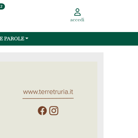
22
accedi
 E PAROLE