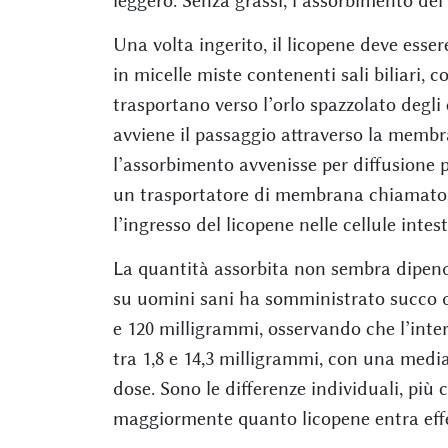
leggero. Senza grassi, l’assorbimento del
Una volta ingerito, il licopene deve esse
in micelle miste contenenti sali biliari, c
trasportano verso l’orlo spazzolato degli e
avviene il passaggio attraverso la membr
l’assorbimento avvenisse per diffusione p
un trasportatore di membrana chiamato sc
l’ingresso del licopene nelle cellule intest
La quantità assorbita non sembra dipend
su uomini sani ha somministrato succo d
e 120 milligrammi, osservando che l’int
tra 1,8 e 14,3 milligrammi, con una medi
dose. Sono le differenze individuali, più
maggiormente quanto licopene entra eff