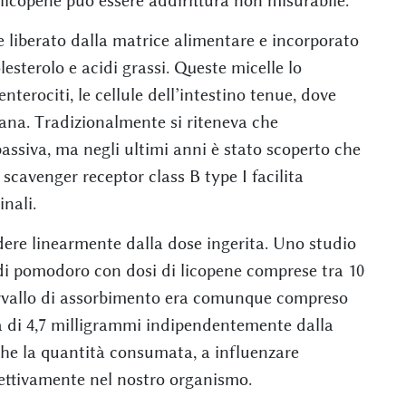
 licopene può essere addirittura non misurabile.
re liberato dalla matrice alimentare e incorporato
olesterolo e acidi grassi. Queste micelle lo
nterociti, le cellule dell’intestino tenue, dove
ana. Tradizionalmente si riteneva che
assiva, ma negli ultimi anni è stato scoperto che
avenger receptor class B type I facilita
inali.
ere linearmente dalla dose ingerita. Uno studio
i pomodoro con dosi di licopene comprese tra 10
ervallo di assorbimento era comunque compreso
a di 4,7 milligrammi indipendentemente dalla
 che la quantità consumata, a influenzare
ettivamente nel nostro organismo.