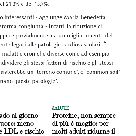
el 21,2% e del 13,7%.
to interessanti - aggiunge Maria Benedetta
aforma congiunta - Infatti, la riduzione di
eppure parzialmente, da un miglioramento del
mente legati alle patologie cardiovascolari. È
i: malattie croniche diverse come ad esempio
videre gli stessi fattori di rischio e gli stessi
 esisterebbe un ‘terreno comune’, o ‘common soil’
inano queste patologie".
SALUTE
ado al giorno
Proteine, non sempre
 cuore: meno
di più è meglio: per
le LDL e rischio
molti adulti ridurne il