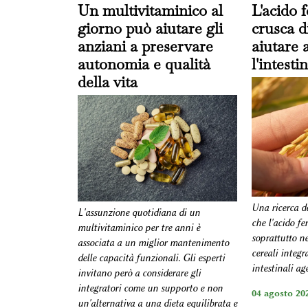
Un multivitaminico al
L'acido f
giorno può aiutare gli
crusca d
anziani a preservare
aiutare 
autonomia e qualità
l'intesti
della vita
Una ricerca d
L'assunzione quotidiana di un
che l'acido fe
multivitaminico per tre anni è
soprattutto ne
associata a un miglior mantenimento
cereali integr
delle capacità funzionali. Gli esperti
intestinali ag
invitano però a considerare gli
integratori come un supporto e non
04 agosto 202
un'alternativa a una dieta equilibrata e