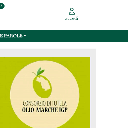
22
accedi
 E PAROLE