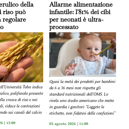
erulico della
Allarme alimentazione
i riso può
infantile: l'81% dei cibi
a regolare
per neonati è ultra-
no
processato
Quasi la metà dei prodotti per bambini
ell'Università Toho indica
da 6 a 36 mesi non rispetta gli
rulico, polifenolo presente
standard nutrizionali dell'OMS. Lo
lla crusca di riso e nei
rivela uno studio americano che mette
ali, riduce le contrazioni
in guardia i genitori: "Leggete le
endo sui canali del calcio
etichette, non fidatevi delle confezioni"
6 | 13:00
03 agosto 2026 | 15:00