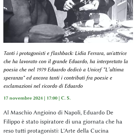
Tanti i protagonisti e flashback: Lidia Ferrara, un'attrice
che ha lavorato con il grande Eduardo, ha interpretato la
poesia che nel 1979 Eduardo dedicò a Unicef “L’ultima
speranza" ed ancora tanti i contributi fra poesie e
esclamazioni nel ricordo di Eduardo
17 novembre 2024 | 17:00 |
C. S.
Al Maschio Angioino di Napoli, Eduardo De Filippo è stato ispiratore di una giornata che ha reso tutti protagonisti: L'Arte della Cucina Napoletana-IL TEATRO IN TAVOLA È SERVITO A NAPOLI. L’iniziativa parte da Rosa Praticò e da Giuseppe Serroni, rispettivamente Presidenti delle Associazioni: "Officina delle idee” e “Sedili di Napoli". La giornata è stata aperta da un indirizzo di saluto da parte dell’Assessora alle Attività Produttive ed al turismo Teresa Armato: “Ringrazio Rosa Praticó che ha fortemente voluto che il comune di Napoli sostenesse questa iniziativa. La giornata mette insieme tante realtà dagli istituti alberghieri, ai turistici, al C.A.A.N. Riferimenti importanti della nostra città, produttivi e educativi del nostro territorio. Con un tema significativo nel nome di un grandissimo napoletano Eduardo De Filippo" La giornata è poi proseguita con la Presidente del Comitato Regionale Unicef Emilia Narciso ;"La profonda umanità di Eduardo ci ha aiutato a confrontarci con i ragazzi". Un forte ringraziamento va alla dirigente del Flavia Gioia Camilla Angeloni che ha coinvolto i suoi alunni sostenendo l’Unicef con un efficace lavoro, ribadisce Rosa Praticò. Tanti i protagonisti e flashback: Lidia Ferrara, un'attrice che ha lavorato con il grande Eduardo, ha interpretato la poesia che nel 1979 Eduardo dedicò a Unicef “L’ultima speranza" ed ancora tanti i contributi fra poesie e esclamazioni nel ricordo di Eduardo. Poi, nel silenzio, un effetto sorpresa nella sala dei baroni: la nota voce di Eduardo. Era dell’attore Massimiliano Cimino, imitatore per l’occasione, e che poi, rivelatosi in pubblico, ha proseguito con altre performance, l’attore Gianluca Masone, altra eccellenza campana che ha declamato “’O Rraù”, ed ancora in tema, stavolta con del vino, con “’O Surselaio” ha contribuito al flusso di arte, bellezza e umanità. Un'incredibile esperienza, momento sensoriale, è stata donata ai ragazzi delle scuole presenti dalla dott.ssa Manuela Papaccio di AIS Campania. Non si è risparmiato Marco Zurzolo con il suo sassofono, prima con una esibizione magistrale di “Uocchie c'arraggiunate”, e poi ancora con un coinvolgente medley rivolto a tutti i ragazzi delle scuole presenti in sala. A giusta chiusura della prima sessione è giunto il Sindaco di Napoli Gaetano Manfredi: è bellissimo vedere tanti studenti e ringrazio le Dirigenti ed i Docenti che hanno saputo veicolare i ragazzi su un grande Maestro come Eduardo. L’amministrazione ha da subito creduto nell’iniziativa ricordando che Eduardo ha investito, su Napoli, sostenendo, anche personalmente, il teatro San Ferdinando. Queste iniziative, sono, come oggi, simboli identitari della nostra Napoli e della nostra napoletanità riferendosi al presepe, solo ad esempi. Un forte grazie ha ribadito la Praticò, alla dirigente scolastiche che hanno aderito al progetto: Maria Rosaria Stanziano dell’Istituto Superiore Archimede che, con il suo turistico, è riuscito a portare un pezzo di storia con le sue villanelle e con un Ferdinando II in grande uniforme. La stessa dirigente ha fornito il suo contributo con una poesia di Eduardo De Filippo "’O mare" sempre alla presenza del sindaco Gaetano Manfredi. La speranza di un futuro d'arte lo troviamo nei giovani che si impegnano a promuovere l’arte del grande Maestro, anche se appartenente a un’epoca solo apparentemente lontana, così Rossella Martinelli ha interpretato "La Madonna delle rose di Filumena Marturano" Significativo contributo canoro è stato dato dall’alunna-soprano Adriana Aruta che ha eseguito l’aria "La Regina della notte” di Mozart. Ancora ringraziamenti alla Dirigente Rita Pagano dell’istituto Antonio Esposito Ferraioli che ha dato il suo enorme contributo, anche attraverso i suoi docenti, a tutta la parte conviviale che ha visto la cucina tradizionale partenopea di Eduardo, egregiamente realizzata. Nel pomeriggio l’accoglienza della parte congressuale è stata gestita dall’Istituto Antonio Esposito Ferraioli. Assente giustificato Andrea Petrone che, comunque, non ha fatto mancare il suo supporto all’iniziativa. La sessione pomeridiana coordinata dal Prof. Avv. Daniele Marrama, Professore di Diritto Amministrativo dell’Alimentazione e dell’Agroecologia Federico II, ha avuto tanti illustri ospiti: il Comandante dott. Salvatore Schiavone, direttore ufficio ICQRF Campania Molise che ha dichiarato; “Le persone si conoscono a tavola, con la buona cucina, con i piatti tipici della tradizione e ambasciatore di eccezione è Eduardo. Ambasciatore della produzione di valore di qualità, oggi regolamentata e garantita. Questa è la DOP economy che garantisce alla Campania un posto sul palcoscenico mondiale. Dal rapporto Ismea-Qualivita 2023 sulle Dop-Igp del paese che descrive un comparto in crescita e che vale 20,2 miliardi di euro a livello nazionale. La Campania, si conferma l'ottava regione in Italia (prima del Sud) per impatto economico del settore IG con un valore pari a 896 milioni di euro nel 2022 generato dalle 58 filiere del cibo e del vino DOP IGP che ricadono sul territorio. La Dop economy della Campania, cresce del 9,4% sul 2021 e ha un peso del 14% sul valore complessivo del settore agroalimentare regionale, grazie al lavoro di 9.082 operatori coordinati da 22 consorzi di tutela delle filiere del vino e del cibo riconosciuti dal Ministero dell’agricoltura, della sovranità alimentare e foreste”; Per Marco Giuri, esperto di diritto Vitivinicolo e di Privacy; Eduardo e le tante commedie in cui dove il vino non manca mai ed in particolare cita i versi di "E allora bevo", la poesia in dialetto napoletano in Eduardo cui dice “mi sono trovato questa bottiglia con un ultimo dito me lo bevo oppure o no?”, parole da cui viene fuori la sua filosofia di terminare quel sorso rimasto, per vincere la partita con l'eternità. “'E allora bevo. E chistu surz' 'e vino vence 'a partita cu l'eternità!'”. Questa è la sua filosofia di vivere i momenti per goderne la gioia senza rimandare. Sorsi che in Campania parlano della tradizione, spiega Giuri, di antichi vini cantati da Cicerone e altri scrittori romani, da una regione che oggi ha 100 vitigni autoctoni e che allora come oggi offre ottime bottiglie di Greco di Tufo, di Falerno, Falanghina e Aglianico; Vini adatti alla perfezione a ricordare i 40 anni dell'addio di Eduardo, che resta con noi anche oggi, guardandoci le sue commedie in tv con un calice in mano; Giovanni De Angelis General Director ANICAV, ha evidenziato come “Questo evento si propone di valorizzare e rafforzare il pomodoro italiano sia all’estero che sul mercato interno, anche attraverso il sostegno al riconoscimento del Pomodoro Pelato di Napoli, garantendo ai consumatori che le nostre produzioni sono di qualità e 100% italiane con l’impegno a contrastare i pur limitati casi di frode”; Giovanni Cafiero Direttore Consorzio Gragnano città della pasta, sottolinea; “A Gragnano la tradizione della pastificazione affonda le sue radici in tempi molto remoti: già nel 500 ci si rese conto che la sua posizione geografica era particolarmente indicata per la produzione della pasta. Sorge, infatti, in cima ad una valle, sulla quale sfociano numerose fonti montane la cui acqua sorgiva, oltre ad alimentare i mulini, conferisce alla pasta un sapore molto caratteristico. La pasta la troviamo in tutte le drammaturgie di Eduardo, siamo veramente felici di aver aderito al progetto”; Michele Farro Presidente Consorzio di Tutela vini Campi Flegrei e Ischia, adotta Eduardo quale ambasciatore; “Siamo proiettati verso una valorizzazione del made in Campi Flegrei e Ischia sempre più forte e capillare; aggiunge Farro e, a dimostrazione di ciò, c’è stata a luglio una manifestazione nell’isola verde, cui ha fatto seguito un altro importante appuntamento al Castello di Baia a Bacoli, e chiuderemo a novembre con la celebrazione del trentennale del riconoscimento della DOP flegrea”; Carmine Giordano Presidente del C.A.A.N; “Il C.A.A.N- di Volla nasce il 1989 come struttura polifunzionale in sostituzione dei mercati all'ingrosso del Comune di Napoli e di Volla per migliorare la gestione alimentare dell'ingrosso e dei servizi logistici. È stato inaugurato nel 2008 entrando in piena operatività tra il 2013 e 2014. È la versione moderna dei mercati al tempo di Eduardo”; Per Luciano Stefano, Presidente della CNL 1930 e del consorzio terre italiane; "Le opere di Eduardo, sono la fotografia di un tempo che oggi appare lontano, ma è ancora parte di noi. Tutto questo anche attraverso il cibo, quello che la terra sapeva donare. In occasione dei 40 anni trascorsi dalla morte di Eduardo de Filippo siamo lieti di essere partner nell'evento. Il racconto del grande drammaturgo attraverso il cibo che arricchiva le tavole dei napoletani. Un tema per noi della Cnl molto caro. Ogni giorno abbiamo modo di verificare che il settore Agro alimentare ha bisogno di rinnovarsi ripartendo proprio dalla storia e dalle tradizioni per non snaturare sé stesso e destinarsi al fallimento"; Antonio Ferrieri, patron di Cuori di Sfogliatella. A lui va il merito di aver riportato la sfogliatella ai primi posti nel gradimento di chi apprezza la qualità e la storicità, Guinness dei primati per aver preparato la sfogliatella più grande del mondo 94 chili, che ribadisce; "L’iniziativa ha mirato a celebrare non solo il genio di Eduardo De Filippo, ma anche l'inestimabile valore della cultura e delle tradizioni napoletane. Un grazie particolare va alla mia amica Rosa Praticò, organizzatrice dell’evento e genio per la fantasia, ed anche per come comunica ogni sua iniziativa. Grazie per avermi reso partecipe"; Marco Simonetti, patron del caffè Toraldo; “Caffè Toraldo è nato nel quartiere napoletano della Sanità, il caffè è da sempre messo in scena nelle commedie di Eduardo. L’azienda Caffè Toraldo è nata a Napoli nel 1968 in un piccolo locale nel Rione Sanità. Insieme ai fratelli Mario e Giuseppe e alla madre Maddalena Toraldo, avviano l’attività, con un piccolo impianto di torrefazione dov