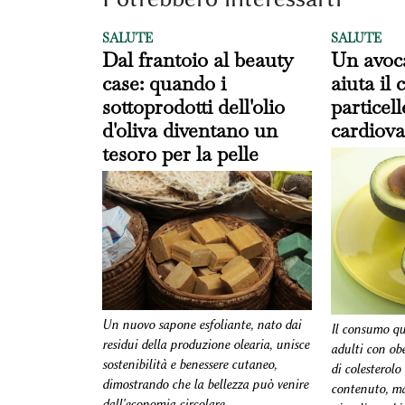
SALUTE
SALUTE
Dal frantoio al beauty
Un avoc
case: quando i
aiuta il
sottoprodotti dell'olio
particel
d'oliva diventano un
cardiova
tesoro per la pelle
Un nuovo sapone esfoliante, nato dai
Il consumo qu
residui della produzione olearia, unisce
adulti con obe
sostenibilità e benessere cutaneo,
di colesterolo
dimostrando che la bellezza può venire
contenuto, ma
dall'economia circolare