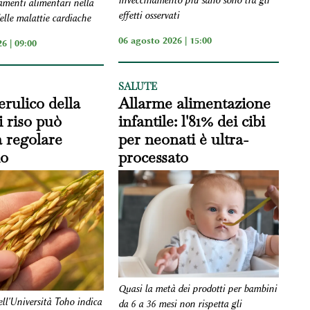
invecchiamento più sano sono tra gli
amenti alimentari nella
effetti osservati
elle malattie cardiache
06 agosto 2026 | 15:00
6 | 09:00
SALUTE
erulico della
Allarme alimentazione
i riso può
infantile: l'81% dei cibi
a regolare
per neonati è ultra-
no
processato
Quasi la metà dei prodotti per bambini
ell'Università Toho indica
da 6 a 36 mesi non rispetta gli