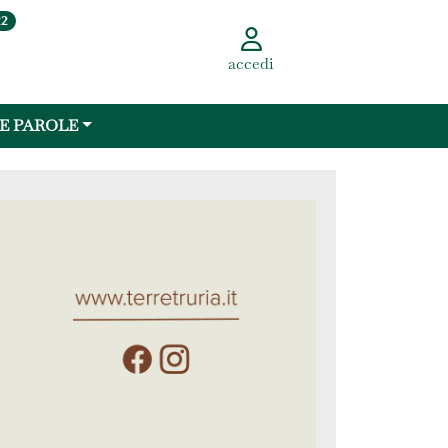
22
accedi
 E PAROLE