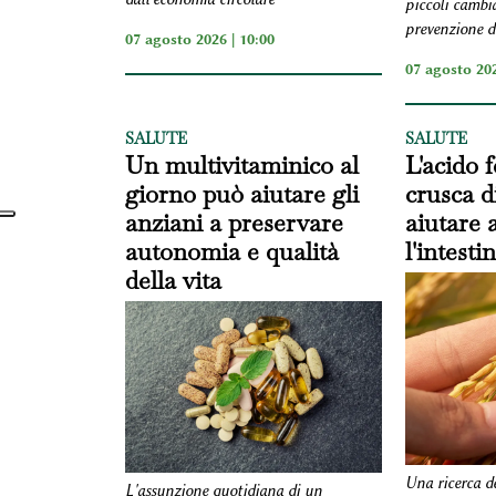
piccoli cambi
prevenzione d
07 agosto 2026 | 10:00
07 agosto 202
SALUTE
SALUTE
Un multivitaminico al
L'acido f
giorno può aiutare gli
crusca d
anziani a preservare
aiutare 
autonomia e qualità
l'intesti
della vita
Una ricerca d
L'assunzione quotidiana di un