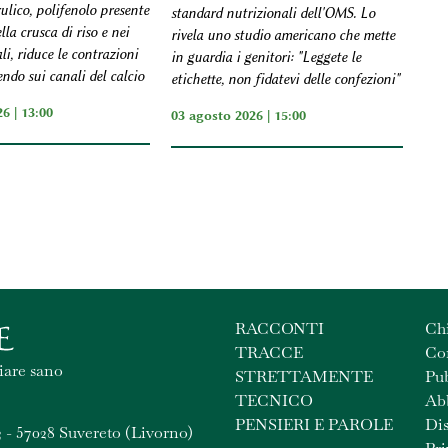
rulico, polifenolo presente
standard nutrizionali dell'OMS. Lo
lla crusca di riso e nei
rivela uno studio americano che mette
ali, riduce le contrazioni
in guardia i genitori: "Leggete le
endo sui canali del calcio
etichette, non fidatevi delle confezioni"
6 | 13:00
03 agosto 2026 | 15:00
RACCONTI
Ch
TRACCE
Con
iare sano
STRETTAMENTE
Pub
TECNICO
Ab
PENSIERI E PAROLE
Dis
 - 57028 Suvereto (Livorno)