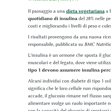
Il passaggio a una
dieta vegetariana
a b
quotidiano di insulina
del 28% nelle pe
costi e migliorando i livelli di peso e cole
I risultati provengono da una nuova rice
responsabile, pubblicata su
BMC Nutriti
L'insulina è un ormone che sposta il gluc
muscolari e del fegato, dove viene utilizz
tipo 1 devono assumere insulina perc
Alcuni individui con diabete di tipo 1 svi
significa che le loro cellule non rispon
accade, il glucosio rimane nel flusso sang
alimentare svolge un ruolo importante nel
con la capacità del glucosio di spostarsi 