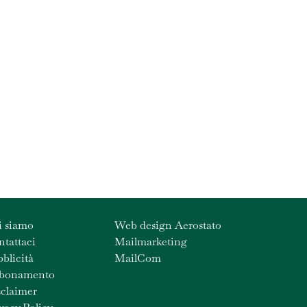
i siamo
Web design Aerostato
tattaci
Mailmarketing
blicità
MailCom
bonamento
claimer