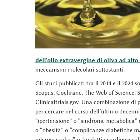
dell'olio extravergine di oliva ad alt
meccanismi molecolari sottostanti.
Gli studi pubblicati tra il 2014 e il 202
Scopus, Cochrane, The Web of Science, S
Clinicaltrials.gov. Una combinazione di p
per cercare nel corso dell’ultimo decennio
“ipertensione” o “sindrome metabolica” o
o “obesità” o “complicanze diabetiche m
microvascolari” o “malattia cardiovascol