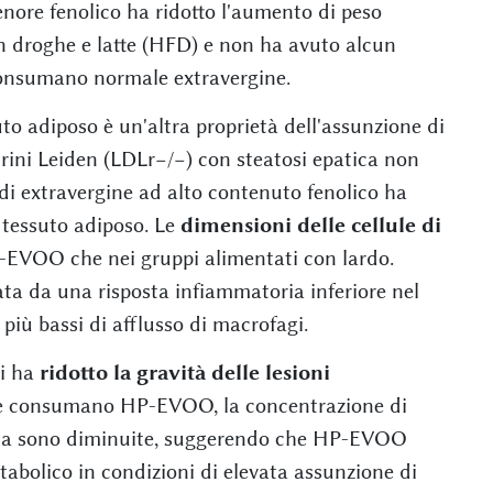
tenore fenolico ha ridotto l'aumento di peso
on droghe e latte (HFD) e non ha avuto alcun
e consumano normale extravergine.
uto adiposo è un'altra proprietà dell'assunzione di
ini Leiden (LDLr−/−) con steatosi epatica non
 di extravergine ad alto contenuto fenolico ha
l tessuto adiposo. Le
dimensioni delle cellule di
-EVOO che nei gruppi alimentati con lardo.
a da una risposta infiammatoria inferiore nel
 più bassi di afflusso di macrofagi.
li ha
ridotto la gravità delle lesioni
che consumano HP-EVOO, la concentrazione di
rtica sono diminuite, suggerendo che HP-EVOO
etabolico in condizioni di elevata assunzione di