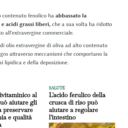
lto contenuto fenolico ha
abbassato la
e acidi grassi liberi,
che a sua volta ha ridotto
tto all'extravergine commerciale.
di olio extravergine di oliva ad alto contenuto
agro attraverso meccanismi che comportano la
i lipidica e della deposizione.
SALUTE
vitaminico al
L'acido ferulico della
uò aiutare gli
crusca di riso può
a preservare
aiutare a regolare
a e qualità
l'intestino
a