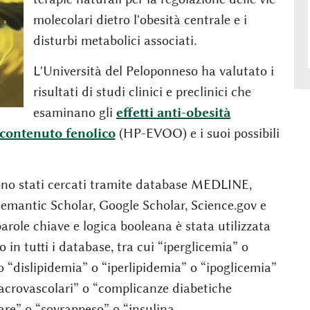
molecolari dietro l'obesità centrale e i
disturbi metabolici associati.
L'Università del Peloponneso ha valutato i
risultati di studi clinici e preclinici che
esaminano gli
effetti anti-obesità
o contenuto fenolico
(HP-EVOO) e i suoi possibili
4 sono stati cercati tramite database MEDLINE,
emantic Scholar, Google Scholar, Science.gov e
arole chiave e logica booleana è stata utilizzata
 in tutti i database, tra cui “iperglicemia” o
 “dislipidemia” o “iperlipidemia” o “ipoglicemia”
acrovascolari” o “complicanze diabetiche
are” o “sovrappeso” o “insulina