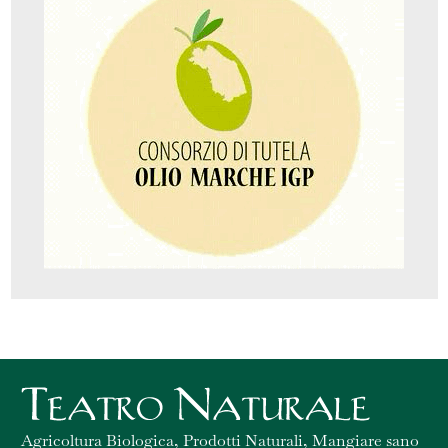
Agricoltura Biologica, Prodotti Naturali, Mangiare sano