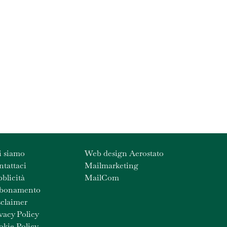
i siamo
Web design Aerostato
tattaci
Mailmarketing
blicità
MailCom
bonamento
claimer
vacy Policy
kie Policy