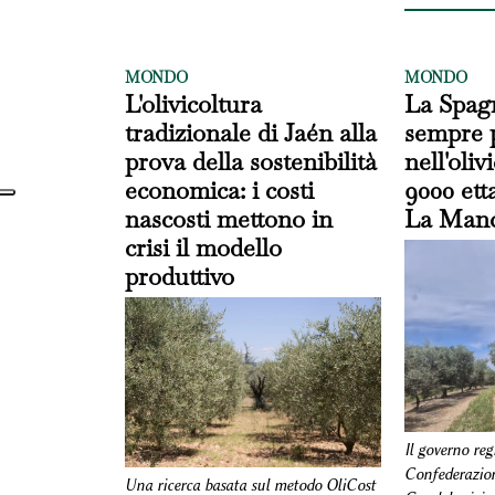
MONDO
MONDO
L'olivicoltura
La Spag
tradizionale di Jaén alla
sempre 
prova della sostenibilità
nell'oliv
economica: i costi
9000 etta
nascosti mettono in
La Man
crisi il modello
produttivo
Il governo reg
Confederazion
Una ricerca basata sul metodo OliCost