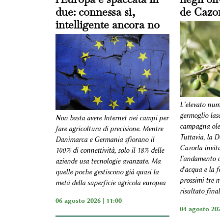
due: connessa sì,
de Cazo
intelligente ancora no
L'elevato nume
germoglio las
Non basta avere Internet nei campi per
campagna olea
fare agricoltura di precisione. Mentre
Tuttavia, la 
Danimarca e Germania sfiorano il
Cazorla invit
100% di connettività, solo il 18% delle
l'andamento cl
aziende usa tecnologie avanzate. Ma
d'acqua e la f
quelle poche gestiscono già quasi la
prossimi tre m
metà della superficie agricola europea
risultato fina
06 agosto 2026 | 11:00
04 agosto 202