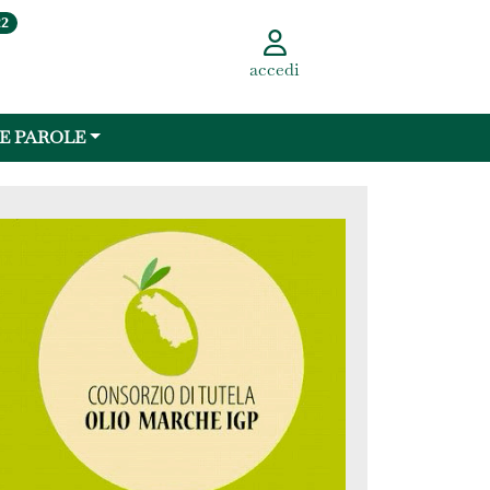
22
accedi
 E PAROLE