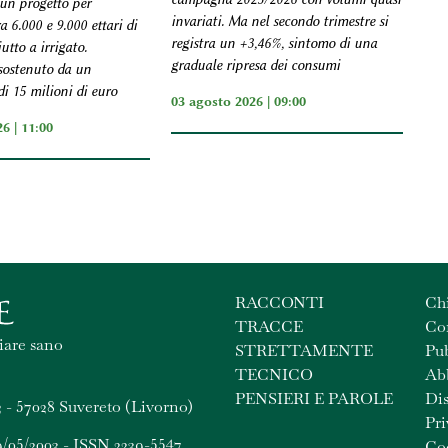
un progetto per
invariati. Ma nel secondo trimestre si
a 6.000 e 9.000 ettari di
registra un +3,46%, sintomo di una
utto a irrigato.
graduale ripresa dei consumi
 sostenuto da un
i 15 milioni di euro
03 agosto 2026 | 09:00
6 | 11:00
RACCONTI
Ch
TRACCE
Con
iare sano
STRETTAMENTE
Pub
TECNICO
Ab
PENSIERI E PAROLE
Dis
 - 57028 Suvereto (Livorno)
Pri
9/05/2003 - ISSN 2239-5547
Coo