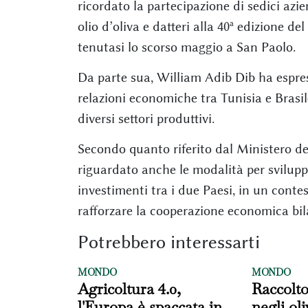
ricordato la partecipazione di sedici azie
olio d’oliva e datteri alla 40ª edizione d
tenutasi lo scorso maggio a San Paolo.
Da parte sua, William Adib Dib ha espres
relazioni economiche tra Tunisia e Brasil
diversi settori produttivi.
Secondo quanto riferito dal Ministero deg
riguardato anche le modalità per svilupp
investimenti tra i due Paesi, in un conte
rafforzare la cooperazione economica bil
Potrebbero interessarti
MONDO
MONDO
Agricoltura 4.0,
Raccolt
l'Europa è spaccata in
negli oli