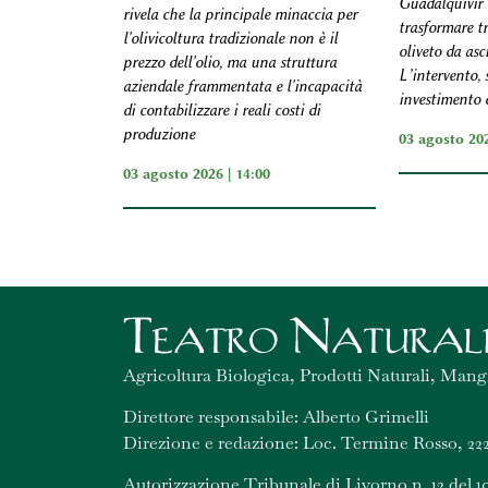
Guadalquivir 
rivela che la principale minaccia per
trasformare tr
l'olivicoltura tradizionale non è il
oliveto da asci
prezzo dell'olio, ma una struttura
L’intervento,
aziendale frammentata e l'incapacità
investimento d
di contabilizzare i reali costi di
produzione
03 agosto 202
03 agosto 2026 | 14:00
Agricoltura Biologica, Prodotti Naturali, Mang
Direttore responsabile: Alberto Grimelli
Direzione e redazione: Loc. Termine Rosso, 222
Autorizzazione Tribunale di Livorno n. 12 del 1