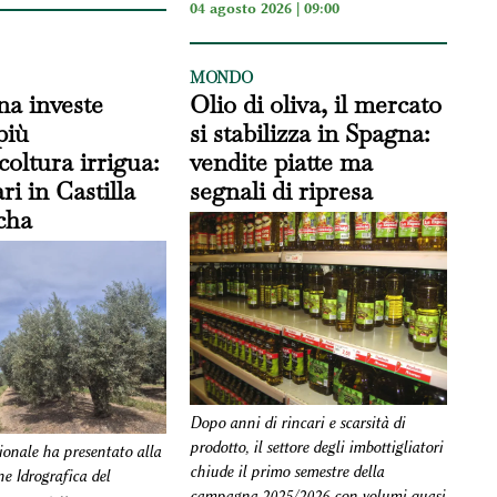
04 agosto 2026 | 09:00
MONDO
na investe
Olio di oliva, il mercato
più
si stabilizza in Spagna:
icoltura irrigua:
vendite piatte ma
ri in Castilla
segnali di ripresa
cha
Dopo anni di rincari e scarsità di
prodotto, il settore degli imbottigliatori
ionale ha presentato alla
chiude il primo semestre della
e Idrografica del
campagna 2025/2026 con volumi quasi