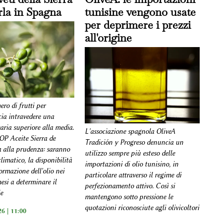
rla in Spagna
tunisine vengono usate
per deprimere i prezzi
all'origine
ro di frutti per
cia intravedere una
ria superiore alla media.
L'associazione spagnola OliveA
DOP Aceite Sierra de
Tradición y Progreso denuncia un
a alla prudenza: saranno
utilizzo sempre più esteso delle
imatico, la disponibilità
importazioni di olio tunisino, in
ormazione dell'olio nei
particolare attraverso il regime di
esi a determinare il
perfezionamento attivo. Così si
le
mantengono sotto pressione le
quotazioni riconosciute agli olivicoltori
6 | 11:00