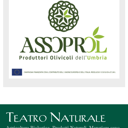
Agricoltura Biologica, Prodotti Naturali, Mangiare sano