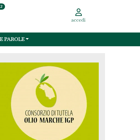
22
accedi
 E PAROLE