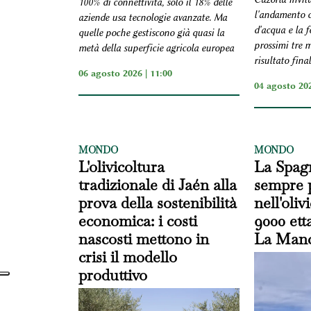
100% di connettività, solo il 18% delle
l'andamento cl
aziende usa tecnologie avanzate. Ma
d'acqua e la f
quelle poche gestiscono già quasi la
prossimi tre m
metà della superficie agricola europea
risultato fina
06 agosto 2026 | 11:00
04 agosto 202
MONDO
MONDO
L'olivicoltura
La Spag
tradizionale di Jaén alla
sempre 
prova della sostenibilità
nell'oliv
economica: i costi
9000 etta
nascosti mettono in
La Man
crisi il modello
produttivo