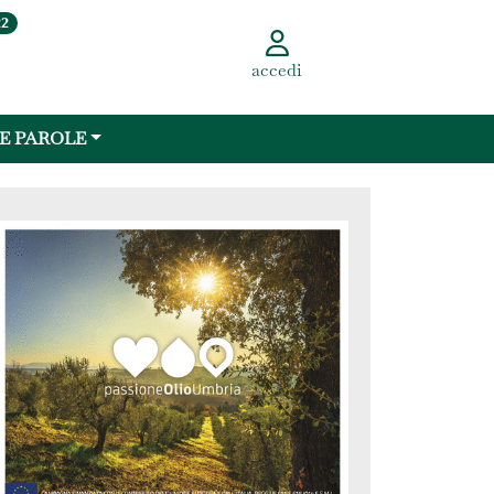
22
accedi
 E PAROLE