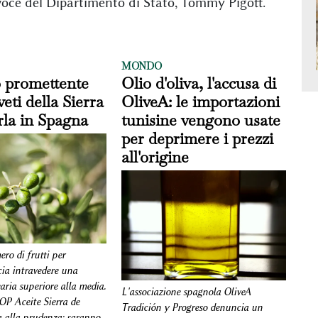
tavoce del Dipartimento di Stato, Tommy Pigott.
MONDO
o promettente
Olio d'oliva, l'accusa di
veti della Sierra
OliveA: le importazioni
rla in Spagna
tunisine vengono usate
per deprimere i prezzi
all'origine
ro di frutti per
cia intravedere una
ria superiore alla media.
L'associazione spagnola OliveA
DOP Aceite Sierra de
Tradición y Progreso denuncia un
a alla prudenza: saranno