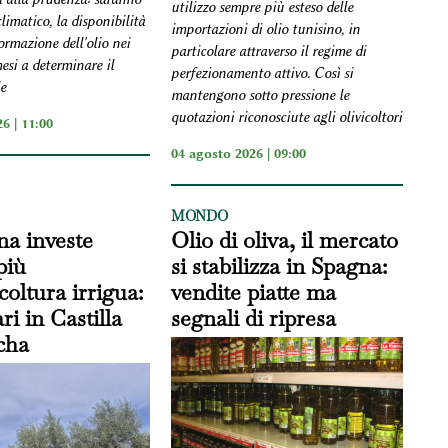
utilizzo sempre più esteso delle
imatico, la disponibilità
importazioni di olio tunisino, in
ormazione dell'olio nei
particolare attraverso il regime di
esi a determinare il
perfezionamento attivo. Così si
le
mantengono sotto pressione le
quotazioni riconosciute agli olivicoltori
6 | 11:00
04 agosto 2026 | 09:00
MONDO
na investe
Olio di oliva, il mercato
più
si stabilizza in Spagna:
icoltura irrigua:
vendite piatte ma
ri in Castilla
segnali di ripresa
cha