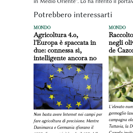
in Medio Oriente". Lo ha riferito il por
Potrebbero interessarti
MONDO
MONDO
Agricoltura 4.0,
Raccolt
l'Europa è spaccata in
negli oli
due: connessa sì,
de Cazo
intelligente ancora no
L'elevato nume
germoglio las
Non basta avere Internet nei campi per
campagna olea
fare agricoltura di precisione. Mentre
Tuttavia, la 
Danimarca e Germania sfiorano il
Cazorla invit