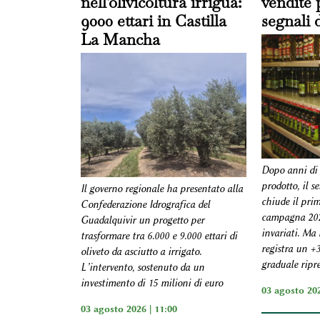
nell'olivicoltura irrigua:
vendite 
9000 ettari in Castilla
segnali 
La Mancha
Dopo anni di r
prodotto, il se
Il governo regionale ha presentato alla
chiude il prim
Confederazione Idrografica del
campagna 202
Guadalquivir un progetto per
invariati. Ma 
trasformare tra 6.000 e 9.000 ettari di
registra un +
oliveto da asciutto a irrigato.
graduale ripr
L’intervento, sostenuto da un
investimento di 15 milioni di euro
03 agosto 202
03 agosto 2026 | 11:00