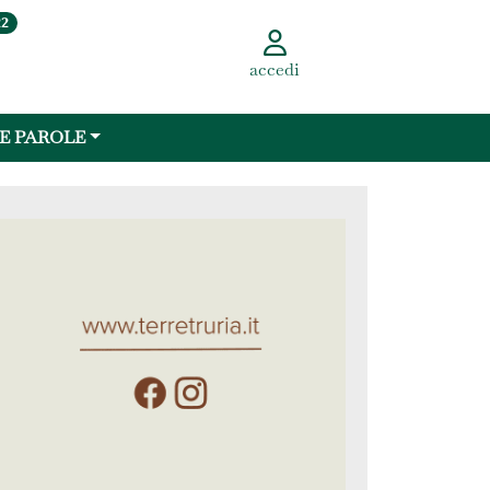
22
accedi
 E PAROLE