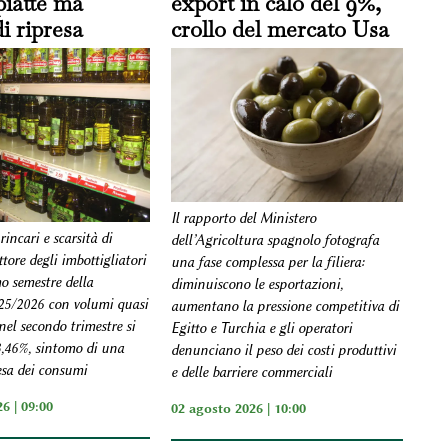
piatte ma
export in calo del 9%,
di ripresa
crollo del mercato Usa
Il rapporto del Ministero
incari e scarsità di
dell’Agricoltura spagnolo fotografa
ttore degli imbottigliatori
una fase complessa per la filiera:
o semestre della
diminuiscono le esportazioni,
5/2026 con volumi quasi
aumentano la pressione competitiva di
nel secondo trimestre si
Egitto e Turchia e gli operatori
3,46%, sintomo di una
denunciano il peso dei costi produttivi
esa dei consumi
e delle barriere commerciali
6 | 09:00
02 agosto 2026 | 10:00