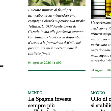
L'elevato numero di frutti per
germoglio lascia intravedere una
campagna olearia superiore alla media.
L'associazion
Tuttavia, la DOP Aceite Sierra de
Tradición y P
Cazorla invita alla prudenza: saranno
utilizzo sempr
l'andamento climatico, la disponibilità
importazioni d
d'acqua e la formazione dell'olio nei
particolare at
prossimi tre mesi a determinare il
perfezionamen
risultato finale
mantengono so
quotazioni ric
04 agosto 2026 | 11:00
04 agosto 202
MONDO
MONDO
La Spagna investe
Olio di o
sempre più
si stabil