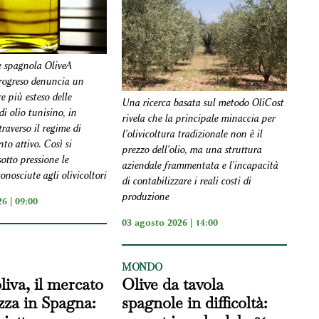
e spagnola OliveA
rogreso denuncia un
e più esteso delle
Una ricerca basata sul metodo OliCost
i olio tunisino, in
rivela che la principale minaccia per
traverso il regime di
l'olivicoltura tradizionale non è il
to attivo. Così si
prezzo dell'olio, ma una struttura
tto pressione le
aziendale frammentata e l'incapacità
onosciute agli olivicoltori
di contabilizzare i reali costi di
produzione
6 | 09:00
03 agosto 2026 | 14:00
MONDO
liva, il mercato
Olive da tavola
izza in Spagna:
spagnole in difficoltà: