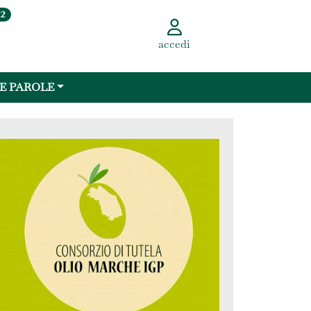
22
accedi
 E PAROLE