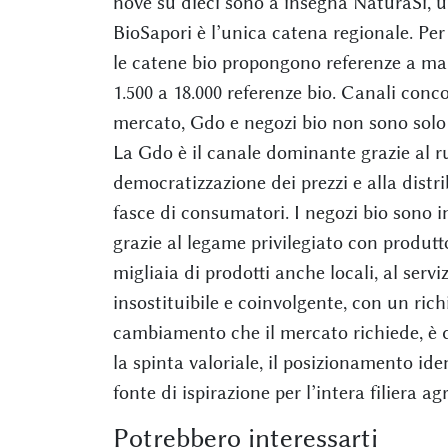
nove su dieci sono a insegna NaturaSì, u
BioSapori è l’unica catena regionale. Per 
le catene bio propongono referenze a mar
1.500 a 18.000 referenze bio. Canali con
mercato, Gdo e negozi bio non sono sol
La Gdo è il canale dominante grazie al ru
democratizzazione dei prezzi e alla distr
fasce di consumatori. I negozi bio sono 
grazie al legame privilegiato con produtt
migliaia di prodotti anche locali, al serv
insostituibile e coinvolgente, con un ric
cambiamento che il mercato richiede, è 
la spinta valoriale, il posizionamento ide
fonte di ispirazione per l’intera filiera a
Potrebbero interessarti