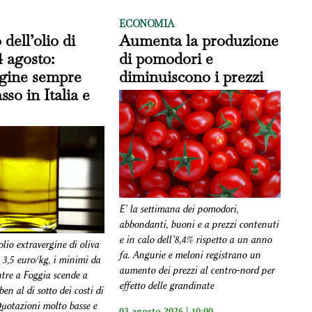
ECONOMIA
 dell’olio di
Aumenta la produzione
4 agosto:
di pomodori e
rgine sempre
diminuiscono i prezzi
sso in Italia e
E' la settimana dei pomodori,
abbondanti, buoni e a prezzi contenuti
e in calo dell’8,4% rispetto a un anno
olio extravergine di oliva
fa. Angurie e meloni registrano un
 3,5 euro/kg, i minimi da
aumento dei prezzi al centro-nord per
tre a Foggia scende a
effetto delle grandinate
en al di sotto dei costi di
uotazioni molto basse e
03 agosto 2026 | 10:00