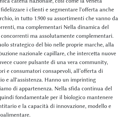
nica catena nazionale, così come la veneta
fidelizzare i clienti e segmentare l'offerta anche
chio, in tutto 1.900 su assortimenti che vanno da
correnti, ma complementari Nella dinamica del
o concorrenti ma assolutamente complementari.
olo strategico del bio nelle proprie marche, alla
ibuzione nazionale capillare, che intercetta nuove
invece cuore pulsante di una vera community,
ori e consumatori consapevoli, all’offerta di
izio e all'assistenza. Hanno un imprinting
hiamo di appartenenza. Nella sfida continua del
quindi fondamentale per il biologico mantenere
ntitario e la capacità di innovazione, modello e
groalimentare.