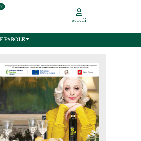
22
accedi
 E PAROLE