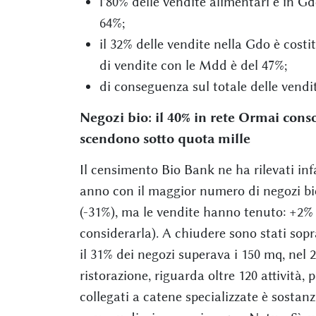
l'80% delle vendite alimentari è in Gd
64%;
il 32% delle vendite nella Gdo è costi
di vendite con le Mdd è del 47%;
di conseguenza sul totale delle vendi
Negozi bio: il 40% in rete Ormai conso
scendono sotto quota mille
Il censimento Bio Bank ne ha rilevati infat
anno con il maggior numero di negozi bio
(-31%), ma le vendite hanno tenuto: +2% 
considerarla). A chiudere sono stati sopr
il 31% dei negozi superava i 150 mq, nel 2
ristorazione, riguarda oltre 120 attività, 
collegati a catene specializzate è sostanz