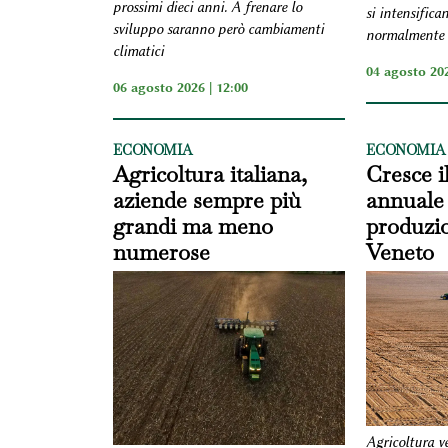
prossimi dieci anni. A frenare lo
si intensifica
sviluppo saranno però cambiamenti
normalmente i
climatici
04 agosto 202
06 agosto 2026 | 12:00
ECONOMIA
ECONOMIA
Agricoltura italiana,
Cresce i
aziende sempre più
annuale 
grandi ma meno
produzio
numerose
Veneto
Agricoltura v