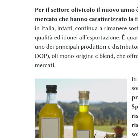
Per il settore olivicolo il nuovo ann
mercato che hanno caratterizzato la f
in Italia, infatti, continua a rimanere s
qualità ed idonei all’esportazione. È quan
uno dei principali produttori e distributor
DOP), oli mono-origine e blend, che off
mercati.
In
so
pr
Sp
ri
ri
so