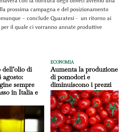
imavera con la fioritura degli oliveti avremo una
della prossima campagna e del posizionamento
omunque – conclude Quaratesi - un ritorno ai
, per il quale ci vorranno annate produttive
ECONOMIA
 dell’olio di
Aumenta la produzione
4 agosto:
di pomodori e
rgine sempre
diminuiscono i prezzi
sso in Italia e