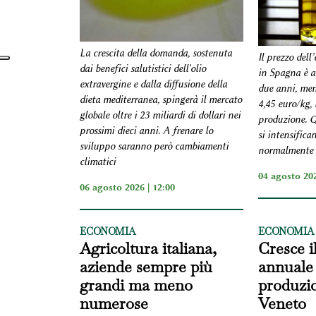
La crescita della domanda, sostenuta
Il prezzo dell’
dai benefici salutistici dell'olio
in Spagna è a
extravergine e dalla diffusione della
due anni, men
dieta mediterranea, spingerà il mercato
4,45 euro/kg, b
globale oltre i 23 miliardi di dollari nei
produzione. Q
prossimi dieci anni. A frenare lo
si intensifica
sviluppo saranno però cambiamenti
normalmente i
climatici
04 agosto 202
06 agosto 2026 | 12:00
ECONOMIA
ECONOMIA
Agricoltura italiana,
Cresce i
aziende sempre più
annuale 
grandi ma meno
produzio
numerose
Veneto