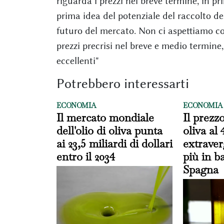
riguarda i prezzi nel breve termine, in pr
prima idea del potenziale del raccolto 
futuro del mercato. Non ci aspettiamo c
prezzi precrisi nel breve e medio termine
eccellenti"
Potrebbero interessarti
ECONOMIA
ECONOMIA
Il mercato mondiale
Il prezzo
dell'olio di oliva punta
oliva al 
ai 23,5 miliardi di dollari
extrave
entro il 2034
più in ba
Spagna