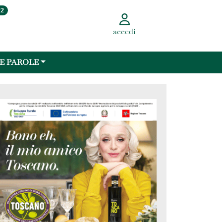
22
accedi
 E PAROLE