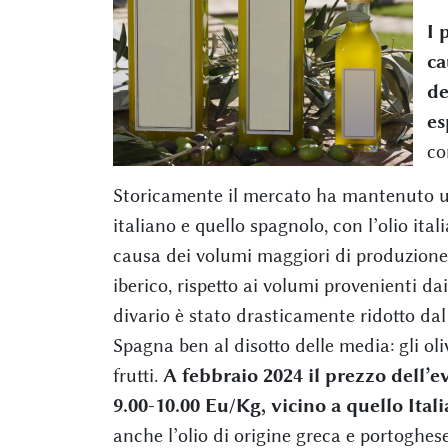
I 
ca
de
es
co
Storicamente il mercato ha mantenuto un 
italiano e quello spagnolo, con l’olio ita
causa dei volumi maggiori di produzione 
iberico, rispetto ai volumi provenienti da
divario è stato drasticamente ridotto dal
Spagna ben al disotto delle media: gli ol
frutti.
A febbraio 2024 il prezzo dell’ev
9.00-10.00 Eu/Kg, vicino a quello Itali
anche l’olio di origine greca e portoghes