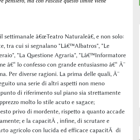
re pensiero, ma con Pascale questo limite viene
l settimanale â€œTeatro Naturaleâ€, e non solo:
ate, tra cui si segnalano "Lâ€™Albatros", "Le
raio", "La Questione Agraria", "Lâ€™Informatore
 me â€“ lo confesso con grande entusiasmo â€“ Ã¨
. Per diverse ragioni. La prima delle quali, Ã¨
seguito una serie di altri aspetti non meno
punto di riferimento sul piano sia strettamente
apprezzo molto lo stile acuto e sagace;
sto privo di mordente, rispetto a quanto accade
mente; e la capacitÃ , infine, di scrutare e
to agricolo con lucida ed efficace capacitÃ di