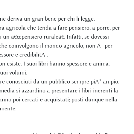
 ne deriva un gran bene per chi li legge.
ra agricola che tenda a fare pensiero, a porre, per
i un â€œpensiero ruraleâ€. Infatti, se dovessi
ti che coinvolgono il mondo agricolo, non Ã¨ per
ssore e credibilitÃ .
 esiste. I suoi libri hanno spessore e anima.
uoi volumi.
sere conosciuti da un pubblico sempre piÃ¹ ampio,
edia si azzardino a presentare i libri inerenti la
 vanno poi cercati e acquistati; posti dunque nella
amente.