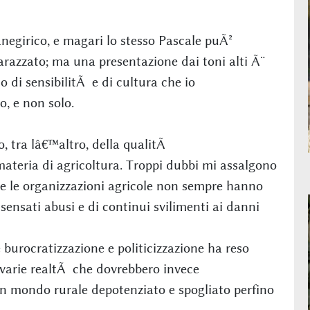
negirico, e magari lo stesso Pascale puÃ²
arazzato; ma una presentazione dai toni alti Ã¨
 di sensibilitÃ e di cultura che io
o, e non solo.
, tra lâ€™altro, della qualitÃ
ateria di agricoltura. Troppi dubbi mi assalgono
he le organizzazioni agricole non sempre hanno
insensati abusi e di continui svilimenti ai danni
burocratizzazione e politicizzazione ha reso
 le varie realtÃ che dovrebbero invece
 un mondo rurale depotenziato e spogliato perfino