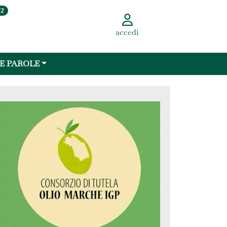
22
accedi
 E PAROLE