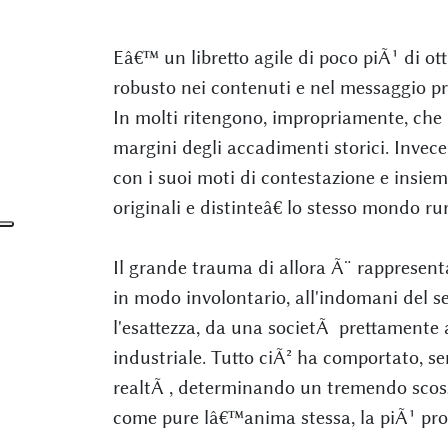
Eâ€™ un libretto agile di poco piÃ¹ di ot
robusto nei contenuti e nel messaggio pr
In molti ritengono, impropriamente, che i
margini degli accadimenti storici. Invece
con i suoi moti di contestazione e insie
originali e distinteâ€ lo stesso mondo rur
Il grande trauma di allora Ã¨ rappresent
in modo involontario, all'indomani del s
l'esattezza, da una societÃ prettamente 
industriale. Tutto ciÃ² ha comportato, s
realtÃ , determinando un tremendo scos
come pure lâ€™anima stessa, la piÃ¹ prof