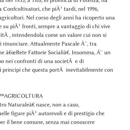
ia nel 1955, a Tito, in provincia di Potenza, ha
 Confcoltivatori, che piÃ¹ tardi, nel 1996,
gricoltori. Nel corso degli anni ha ricoperto una
i e su piÃ¹ fronti, sempre a vantaggio di chi vive
litÃ , intendendola come un valore cui non si
 rinunciare. Attualmente Pascale Ã¨, tra
ne â€œRete Fattorie Socialiâ€. Insomma, Ã¨ un
o nei confronti di una societÃ e di
 principi che questa portÃ inevitabilmente con
Lâ€™AGRICOLTURA
ro Naturaleâ€ nasce, non a caso,
elle figure piÃ¹ autorevoli e di prestigio che
er il bene comune, senza mai conoscere