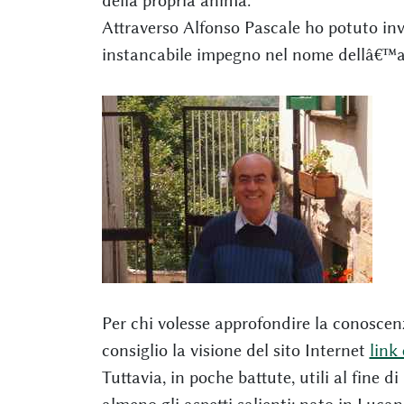
della propria anima.
Attraverso Alfonso Pascale ho potuto inv
instancabile impegno nel nome dellâ€™agri
Per chi volesse approfondire la conoscenz
consiglio la visione del sito Internet
link
Tuttavia, in poche battute, utili al fine d