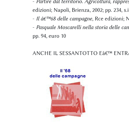
-
Partire dal territorio. Agricoltura, rappr
edizioni; Napoli, Brienza, 2002; pp. 234, s.i
-
Il â€™68 delle campagne
, Rce edizioni; 
-
Pasquale Moscarelli nella storia delle c
pp. 94, euro 10
ANCHE IL SESSANTOTTO Eâ€™ ENT