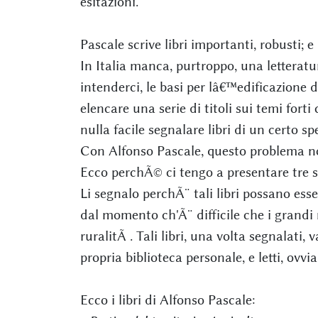
esitazioni.
Pascale scrive libri importanti, robusti; e
In Italia manca, purtroppo, una letteratu
intenderci, le basi per lâ€™edificazione d
elencare una serie di titoli sui temi for
nulla facile segnalare libri di un certo spe
Con Alfonso Pascale, questo problema non
Ecco perchÃ© ci tengo a presentare tre s
Li segnalo perchÃ¨ tali libri possano es
dal momento ch'Ã¨ difficile che i grandi m
ruralitÃ . Tali libri, una volta segnalati,
propria biblioteca personale, e letti, ovvi
Ecco i libri di Alfonso Pascale: