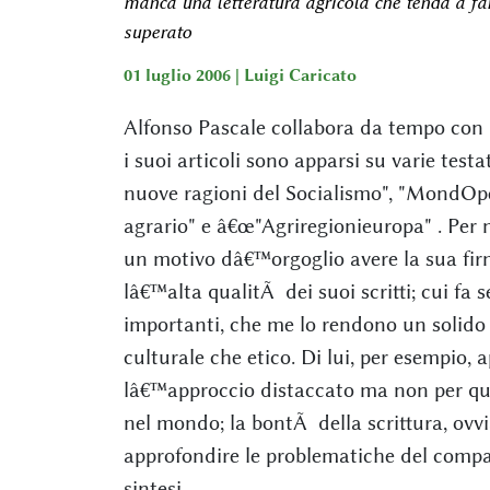
manca una letteratura agricola che tenda a fa
superato
01 luglio 2006 |
Luigi Caricato
Alfonso Pascale collabora da tempo con i
i suoi articoli sono apparsi su varie test
nuove ragioni del Socialismo", "MondOpe
agrario" e â€œ"Agriregionieuropa" . Per
un motivo dâ€™orgoglio avere la sua firma
lâ€™alta qualitÃ dei suoi scritti; cui fa 
importanti, che me lo rendono un solido 
culturale che etico. Di lui, per esempio, 
lâ€™approccio distaccato ma non per que
nel mondo; la bontÃ della scrittura, ovvia
approfondire le problematiche del compar
sintesi.