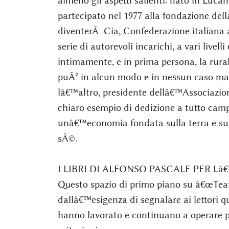
almeno gli aspetti salienti: nato in Lucan
partecipato nel 1977 alla fondazione della
diventerÃ Cia, Confederazione italiana a
serie di autorevoli incarichi, a vari livell
intimamente, e in prima persona, la rura
puÃ² in alcun modo e in nessun caso mai
lâ€™altro, presidente dellâ€™Associazio
chiaro esempio di dedizione a tutto camp
unâ€™economia fondata sulla terra e sui
sÃ©.
I LIBRI DI ALFONSO PASCALE PER 
Questo spazio di primo piano su â€œTeat
dallâ€™esigenza di segnalare ai lettori qu
hanno lavorato e continuano a operare p