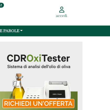
22
accedi
 E PAROLE