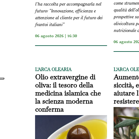
come strument
l’ha raccolta per accompagnarla nel
qualità dell'o
futuro: “Innovazione, efficienza e
prospettive su
attenzione al cliente per il futuro dei
olivicoltura p
frantoi italiani”
nutrizionale d
06 agosto 2026 | 16:30
06 agosto 202
L'ARCA OLEARIA
L'ARCA OL
Olio extravergine di
Aumento
oliva: il tesoro della
siccità,
medicina islamica che
aiutare l
la scienza moderna
resistere
conferma