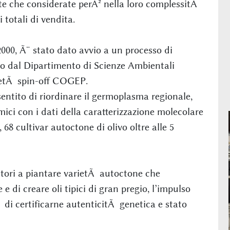
ite che considerate perÃ² nella loro complessitÃ
 totali di vendita.
000, Ã¨ stato dato avvio a un processo di
to dal Dipartimento di Scienze Ambientali
cietÃ spin-off COGEP.
entito di riordinare il germoplasma regionale,
mici con i dati della caratterizzazione molecolare
 68 cultivar autoctone di olivo oltre alle 5
oltori a piantare varietÃ autoctone che
e di creare oli tipici di gran pregio, l’impulso
Ã di certificarne autenticitÃ genetica e stato