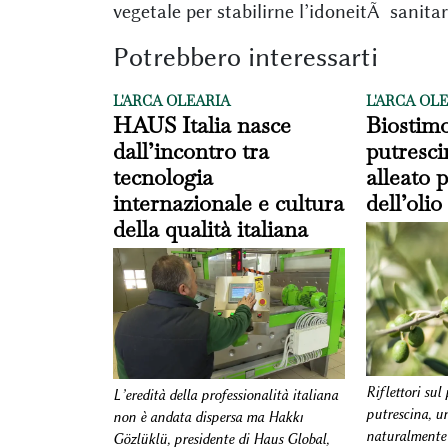
vegetale per stabilirne l’idoneitÃ sanitar
Potrebbero interessarti
L'ARCA OLEARIA
L'ARCA OL
HAUS Italia nasce
Biostimo
dall’incontro tra
putresci
tecnologia
alleato p
internazionale e cultura
dell’olio
della qualità italiana
Riflettori sul
L’eredità della professionalità italiana
putrescina, 
non è andata dispersa ma Hakkı
naturalmente 
Gözlüklü, presidente di Haus Global,