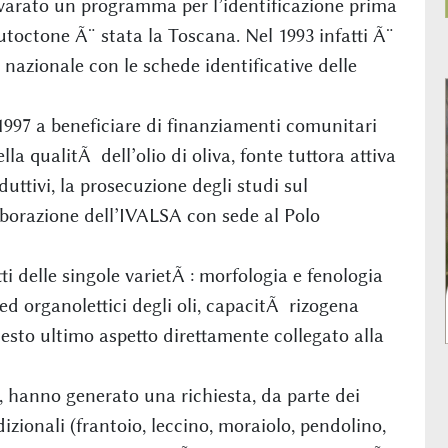
 varato un programma per l’identificazione prima
autoctone Ã¨ stata la Toscana. Nel 1993 infatti Ã¨
 nazionale con le schede identificative delle
 1997 a beneficiare di finanziamenti comunitari
la qualitÃ dell’olio di oliva, fonte tuttora attiva
duttivi, la prosecuzione degli studi sul
laborazione dell’IVALSA con sede al Polo
 delle singole varietÃ : morfologia e fenologia
i ed organolettici degli oli, capacitÃ rizogena
esto ultimo aspetto direttamente collegato alla
i, hanno generato una richiesta, da parte dei
dizionali (frantoio, leccino, moraiolo, pendolino,