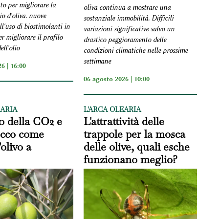
o per migliorare la
oliva continua a mostrare una
lio d'oliva. nuove
sostanziale immobilità. Difficili
ll'uso di biostimolanti in
variazioni significative salvo un
er migliorare il profilo
drastico peggioramento delle
ell'olio
condizioni climatiche nelle prossime
settimane
6 | 16:00
06 agosto 2026 | 10:00
EARIA
L'ARCA OLEARIA
 della CO2 e
L'attrattività delle
 ecco come
trappole per la mosca
'olivo a
delle olive, quali esche
funzionano meglio?