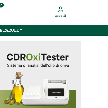
22
accedi
 E PAROLE