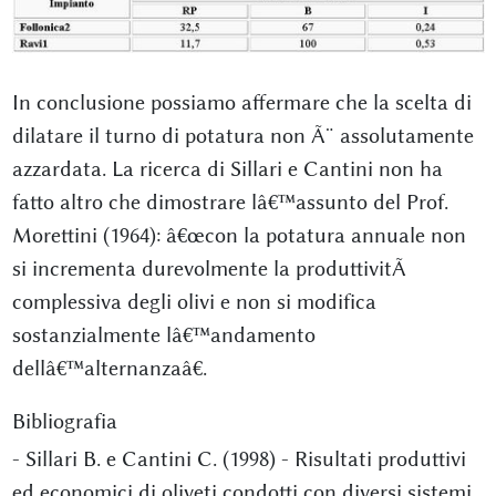
In conclusione possiamo affermare che la scelta di
dilatare il turno di potatura non Ã¨ assolutamente
azzardata. La ricerca di Sillari e Cantini non ha
fatto altro che dimostrare lâ€™assunto del Prof.
Morettini (1964): â€œcon la potatura annuale non
si incrementa durevolmente la produttivitÃ
complessiva degli olivi e non si modifica
sostanzialmente lâ€™andamento
dellâ€™alternanzaâ€.
Bibliografia
- Sillari B. e Cantini C. (1998) - Risultati produttivi
ed economici di oliveti condotti con diversi sistemi