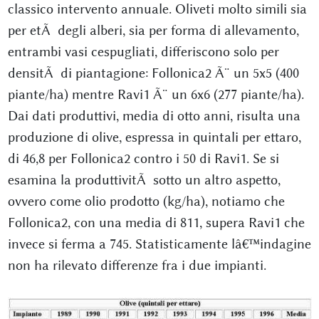
classico intervento annuale. Oliveti molto simili sia
per etÃ degli alberi, sia per forma di allevamento,
entrambi vasi cespugliati, differiscono solo per
densitÃ di piantagione: Follonica2 Ã¨ un 5x5 (400
piante/ha) mentre Ravi1 Ã¨ un 6x6 (277 piante/ha).
Dai dati produttivi, media di otto anni, risulta una
produzione di olive, espressa in quintali per ettaro,
di 46,8 per Follonica2 contro i 50 di Ravi1. Se si
esamina la produttivitÃ sotto un altro aspetto,
ovvero come olio prodotto (kg/ha), notiamo che
Follonica2, con una media di 811, supera Ravi1 che
invece si ferma a 745. Statisticamente lâ€™indagine
non ha rilevato differenze fra i due impianti.