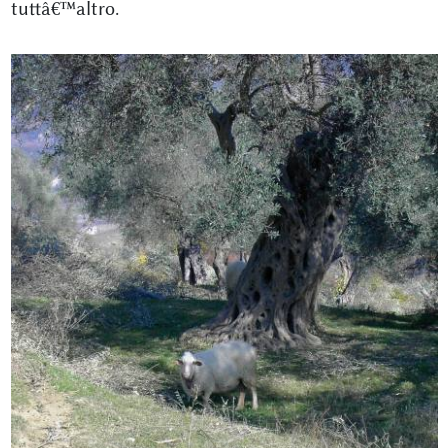
tuttâ€™altro.