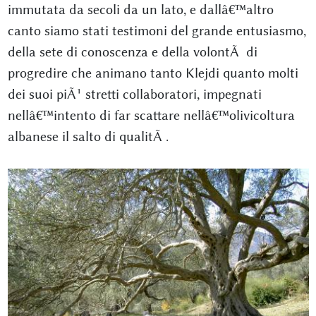
immutata da secoli da un lato, e dallâ€™altro
canto siamo stati testimoni del grande entusiasmo,
della sete di conoscenza e della volontÃ di
progredire che animano tanto Klejdi quanto molti
dei suoi piÃ¹ stretti collaboratori, impegnati
nellâ€™intento di far scattare nellâ€™olivicoltura
albanese il salto di qualitÃ .