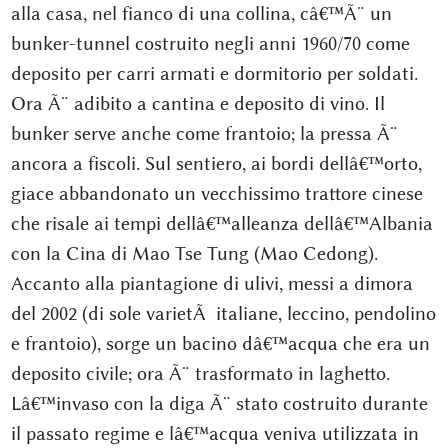
alla casa, nel fianco di una collina, câ€™Ã¨ un
bunker-tunnel costruito negli anni 1960/70 come
deposito per carri armati e dormitorio per soldati.
Ora Ã¨ adibito a cantina e deposito di vino. Il
bunker serve anche come frantoio; la pressa Ã¨
ancora a fiscoli. Sul sentiero, ai bordi dellâ€™orto,
giace abbandonato un vecchissimo trattore cinese
che risale ai tempi dellâ€™alleanza dellâ€™Albania
con la Cina di Mao Tse Tung (Mao Cedong).
Accanto alla piantagione di ulivi, messi a dimora
del 2002 (di sole varietÃ italiane, leccino, pendolino
e frantoio), sorge un bacino dâ€™acqua che era un
deposito civile; ora Ã¨ trasformato in laghetto.
Lâ€™invaso con la diga Ã¨ stato costruito durante
il passato regime e lâ€™acqua veniva utilizzata in