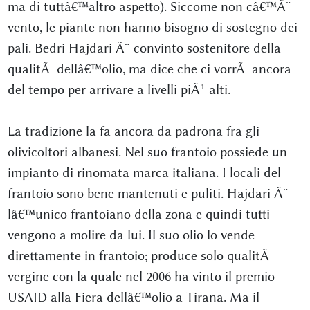
ma di tuttâ€™altro aspetto). Siccome non câ€™Ã¨
vento, le piante non hanno bisogno di sostegno dei
pali. Bedri Hajdari Ã¨ convinto sostenitore della
qualitÃ dellâ€™olio, ma dice che ci vorrÃ ancora
del tempo per arrivare a livelli piÃ¹ alti.
La tradizione la fa ancora da padrona fra gli
olivicoltori albanesi. Nel suo frantoio possiede un
impianto di rinomata marca italiana. I locali del
frantoio sono bene mantenuti e puliti. Hajdari Ã¨
lâ€™unico frantoiano della zona e quindi tutti
vengono a molire da lui. Il suo olio lo vende
direttamente in frantoio; produce solo qualitÃ
vergine con la quale nel 2006 ha vinto il premio
USAID alla Fiera dellâ€™olio a Tirana. Ma il