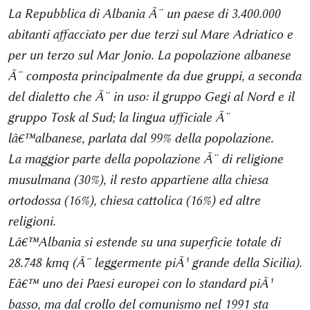
La Repubblica di Albania Ã¨ un paese di 3.400.000
abitanti affacciato per due terzi sul Mare Adriatico e
per un terzo sul Mar Jonio. La popolazione albanese
Ã¨ composta principalmente da due gruppi, a seconda
del dialetto che Ã¨ in uso: il gruppo Gegi al Nord e il
gruppo Tosk al Sud; la lingua ufficiale Ã¨
lâ€™albanese, parlata dal 99% della popolazione.
La maggior parte della popolazione Ã¨ di religione
musulmana (30%), il resto appartiene alla chiesa
ortodossa (16%), chiesa cattolica (16%) ed altre
religioni.
Lâ€™Albania si estende su una superficie totale di
28.748 kmq (Ã¨ leggermente piÃ¹ grande della Sicilia).
Eâ€™ uno dei Paesi europei con lo standard piÃ¹
basso, ma dal crollo del comunismo nel 1991 sta