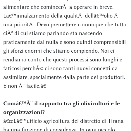
alimentare che comincerÃ a operare in breve.
Lâ€™innalzamento della qualitÃ dellâ€™olio Ã¨
una prioritÃ . Devo premettere comunque che tutto
ciÃ² di cui stiamo parlando sta nascendo
praticamente dal nulla e sono quindi comprensibili
gli sforzi enormi che stiamo compiendo. Noi ci
rendiamo conto che questi processi sono lunghi e
faticosi perchÃ© ci sono tanti nuovi concetti da
assimilare, specialmente dalla parte dei produttori.
E non Ã¨ facile.â€
Comâ€™Ã¨ il rapporto tra gli olivicoltori e le
organizzazioni?
â€œLâ€™ufficio agricoltura del distretto di Tirana
ha una funzione di consulenza. In ogni piccolo