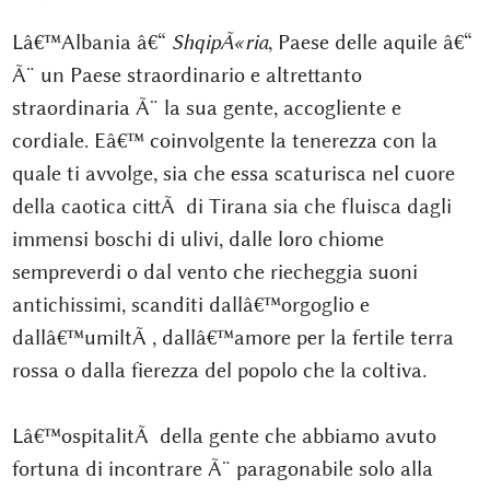
Lâ€™Albania â€“
ShqipÃ«ria
, Paese delle aquile â€“
Ã¨ un Paese straordinario e altrettanto
straordinaria Ã¨ la sua gente, accogliente e
cordiale. Eâ€™ coinvolgente la tenerezza con la
quale ti avvolge, sia che essa scaturisca nel cuore
della caotica cittÃ di Tirana sia che fluisca dagli
immensi boschi di ulivi, dalle loro chiome
sempreverdi o dal vento che riecheggia suoni
antichissimi, scanditi dallâ€™orgoglio e
dallâ€™umiltÃ , dallâ€™amore per la fertile terra
rossa o dalla fierezza del popolo che la coltiva.
Lâ€™ospitalitÃ della gente che abbiamo avuto
fortuna di incontrare Ã¨ paragonabile solo alla