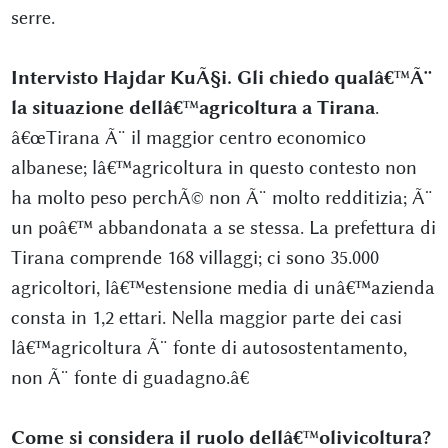
serre.
Intervisto Hajdar KuÃ§i. Gli chiedo qualâ€™Ã¨
la situazione dellâ€™agricoltura a Tirana
.
â€œTirana Ã¨ il maggior centro economico
albanese; lâ€™agricoltura in questo contesto non
ha molto peso perchÃ© non Ã¨ molto redditizia; Ã¨
un poâ€™ abbandonata a se stessa. La prefettura di
Tirana comprende 168 villaggi; ci sono 35.000
agricoltori, lâ€™estensione media di unâ€™azienda
consta in 1,2 ettari. Nella maggior parte dei casi
lâ€™agricoltura Ã¨ fonte di autosostentamento,
non Ã¨ fonte di guadagno.â€
Come si considera il ruolo dellâ€™olivicoltura?