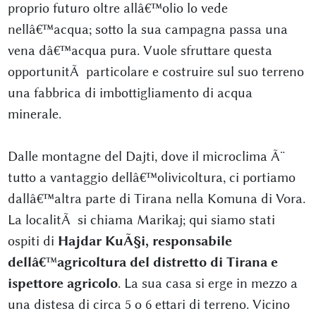
proprio futuro oltre allâ€™olio lo vede
nellâ€™acqua; sotto la sua campagna passa una
vena dâ€™acqua pura. Vuole sfruttare questa
opportunitÃ particolare e costruire sul suo terreno
una fabbrica di imbottigliamento di acqua
minerale.
Dalle montagne del Dajti, dove il microclima Ã¨
tutto a vantaggio dellâ€™olivicoltura, ci portiamo
dallâ€™altra parte di Tirana nella Komuna di Vora.
La localitÃ si chiama Marikaj; qui siamo stati
ospiti di
Hajdar KuÃ§i, responsabile
dellâ€™agricoltura del distretto di Tirana e
ispettore agricolo
. La sua casa si erge in mezzo a
una distesa di circa 5 o 6 ettari di terreno. Vicino