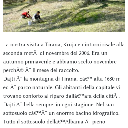
La nostra visita a Tirana, Kruja e dintorni risale alla
seconda metÃ di novembre del 2006. Era un
autunno primaverile e abbiamo scelto novembre
perchÃ© Ã¨ il mese del raccolto.
Dajti Ã¨ la montagna di Tirana. Eâ€™ alta 1680 m
ed Ã¨ parco naturale. Gli abitanti della capitale vi
trovano conforto al riparo dallâ€™afa della cittÃ .
Dajti Ã¨ bella sempre, in ogni stagione. Nel suo
sottosuolo câ€™Ã¨ un enorme bacino idrografico.
Tutto il sottosuolo dellâ€™Albania Ã¨ pieno