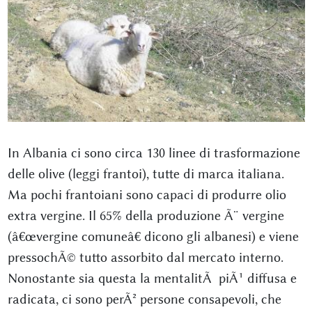
In Albania ci sono circa 130 linee di trasformazione
delle olive (leggi frantoi), tutte di marca italiana.
Ma pochi frantoiani sono capaci di produrre olio
extra vergine. Il 65% della produzione Ã¨ vergine
(â€œvergine comuneâ€ dicono gli albanesi) e viene
pressochÃ© tutto assorbito dal mercato interno.
Nonostante sia questa la mentalitÃ piÃ¹ diffusa e
radicata, ci sono perÃ² persone consapevoli, che