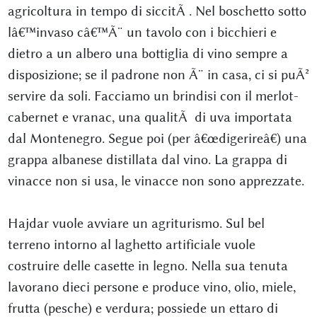
agricoltura in tempo di siccitÃ . Nel boschetto sotto
lâ€™invaso câ€™Ã¨ un tavolo con i bicchieri e
dietro a un albero una bottiglia di vino sempre a
disposizione; se il padrone non Ã¨ in casa, ci si puÃ²
servire da soli. Facciamo un brindisi con il merlot-
cabernet e vranac, una qualitÃ di uva importata
dal Montenegro. Segue poi (per â€œdigerireâ€) una
grappa albanese distillata dal vino. La grappa di
vinacce non si usa, le vinacce non sono apprezzate.
Hajdar vuole avviare un agriturismo. Sul bel
terreno intorno al laghetto artificiale vuole
costruire delle casette in legno. Nella sua tenuta
lavorano dieci persone e produce vino, olio, miele,
frutta (pesche) e verdura; possiede un ettaro di