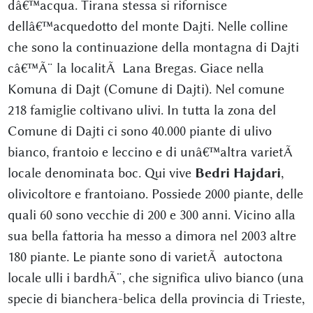
dâ€™acqua. Tirana stessa si rifornisce
dellâ€™acquedotto del monte Dajti. Nelle colline
che sono la continuazione della montagna di Dajti
câ€™Ã¨ la localitÃ Lana Bregas. Giace nella
Komuna di Dajt (Comune di Dajti). Nel comune
218 famiglie coltivano ulivi. In tutta la zona del
Comune di Dajti ci sono 40.000 piante di ulivo
bianco, frantoio e leccino e di unâ€™altra varietÃ
locale denominata boc. Qui vive
Bedri Hajdari
,
olivicoltore e frantoiano. Possiede 2000 piante, delle
quali 60 sono vecchie di 200 e 300 anni. Vicino alla
sua bella fattoria ha messo a dimora nel 2003 altre
180 piante. Le piante sono di varietÃ autoctona
locale ulli i bardhÃ¨, che significa ulivo bianco (una
specie di bianchera-belica della provincia di Trieste,