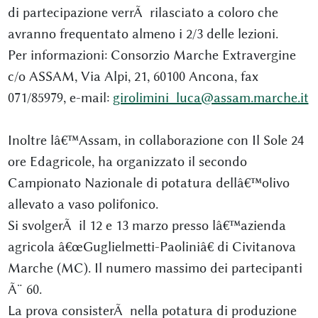
di partecipazione verrÃ rilasciato a coloro che
avranno frequentato almeno i 2/3 delle lezioni.
Per informazioni: Consorzio Marche Extravergine
c/o ASSAM, Via Alpi, 21, 60100 Ancona, fax
071/85979, e-mail:
girolimini_luca@assam.marche.it
Inoltre lâ€™Assam, in collaborazione con Il Sole 24
ore Edagricole, ha organizzato il secondo
Campionato Nazionale di potatura dellâ€™olivo
allevato a vaso polifonico.
Si svolgerÃ il 12 e 13 marzo presso lâ€™azienda
agricola â€œGuglielmetti-Paoliniâ€ di Civitanova
Marche (MC). Il numero massimo dei partecipanti
Ã¨ 60.
La prova consisterÃ nella potatura di produzione