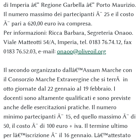
di Imperia â€“ Regione Garbella â€“ Porto Maurizio.
Il numero massimo dei partecipanti Ã¨ 25 e il costo
Ã¨ pari a 620,00 euro iva compresa.
Per informazioni: Ricca Barbara, Segreteria Onaoo.
Viale Matteotti 54/A, Imperia, tel. 0183 76.74.12, fax
0183 76.52.03, e-mail:
onaoo@oliveoil.org
Il secondo organizzato dallâ€™Assam Marche con
il Consorzio Marche Extravergine che si terrÃ in
otto giornate dal 22 gennaio al 19 febbraio. I
docenti sono altamente qualificati e sono previste
anche delle esercitazioni pratiche. Il numero
minimo partecipanti Ã¨ 15, ed quello massimo Ã¨ di
50, il costo Ã¨ di 100 euro + iva. Il termine ultimo
per lâ€™iscrizione Ã¨ il 16 gennaio. Lâ€™attestato