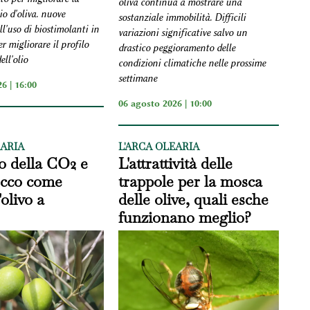
oliva continua a mostrare una
lio d'oliva. nuove
sostanziale immobilità. Difficili
ll'uso di biostimolanti in
variazioni significative salvo un
er migliorare il profilo
drastico peggioramento delle
ell'olio
condizioni climatiche nelle prossime
settimane
6 | 16:00
06 agosto 2026 | 10:00
EARIA
L'ARCA OLEARIA
 della CO2 e
L'attrattività delle
 ecco come
trappole per la mosca
'olivo a
delle olive, quali esche
funzionano meglio?