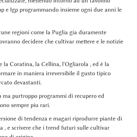
pecializzate, mettendo intorno ad un tavolino
, Dop e Igp programmando insieme ogni due anni le
cune regioni come la Puglia gia duramente
dovranno decidere che cultivar mettere e le notizie
 la Coratina, la Cellina, l'Ogliarola , ed è la
rmare in maniera irreversibile il gusto tipico
rcato devastanti.
ndo ma purtroppo programmi di recupero ed
sono sempre piu rari.
rsione di tendenza e magari riprodurre piante di
ia , e scrivere che i trend futuri sulle cultivar
one di origine.