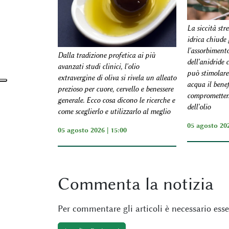
La siccità stre
idrica chiude 
l'assorbiment
Dalla tradizione profetica ai più
dell'anidride 
avanzati studi clinici, l'olio
può stimolare 
extravergine di oliva si rivela un alleato
acqua il benef
prezioso per cuore, cervello e benessere
comprometten
generale. Ecco cosa dicono le ricerche e
dell'olio
come sceglierlo e utilizzarlo al meglio
05 agosto 202
05 agosto 2026 | 15:00
Commenta
la notizia
Per commentare gli articoli è necessario esser