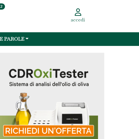
22
accedi
 E PAROLE