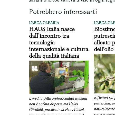
Potrebbero interessarti
L'ARCA OLEARIA
L'ARCA OL
HAUS Italia nasce
Biostimo
dall’incontro tra
putresci
tecnologia
alleato p
internazionale e cultura
dell’olio
della qualità italiana
Riflettori sul
L’eredità della professionalità italiana
putrescina, 
non è andata dispersa ma Hakkı
naturalmente 
Gözlüklü, presidente di Haus Global,
come strument