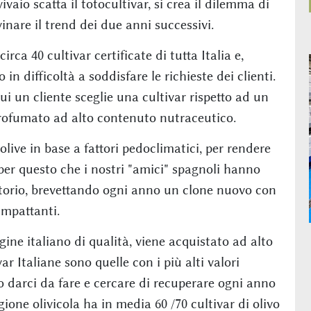
vaio scatta il totocultivar, si crea il dilemma di
inare il trend dei due anni successivi.
rca 40 cultivar certificate di tutta Italia e,
n difficoltà a soddisfare le richieste dei clienti.
ui un cliente sceglie una cultivar rispetto ad un
 profumato ad alto contenuto nutraceutico.
ive in base a fattori pedoclimatici, per rendere
per questo che i nostri "amici" spagnoli hanno
atorio, brevettando ogni anno un clone nuovo con
impattanti.
gine italiano di qualità, viene acquistato ad alto
var Italiane sono quelle con i più alti valori
 darci da fare e cercare di recuperare ogni anno
egione olivicola ha in media 60 /70 cultivar di olivo