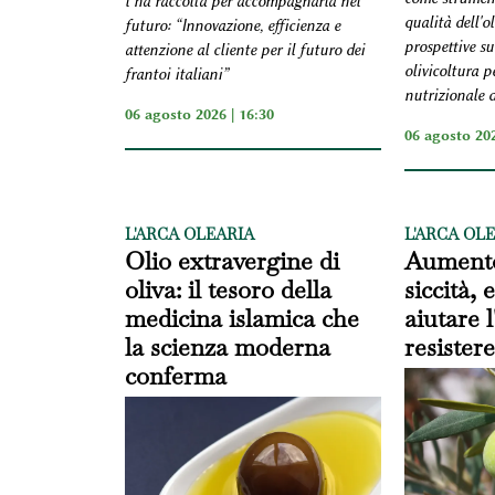
l’ha raccolta per accompagnarla nel
qualità dell'o
futuro: “Innovazione, efficienza e
prospettive su
attenzione al cliente per il futuro dei
olivicoltura p
frantoi italiani”
nutrizionale d
06 agosto 2026 | 16:30
06 agosto 202
L'ARCA OLEARIA
L'ARCA OL
Olio extravergine di
Aumento
oliva: il tesoro della
siccità,
medicina islamica che
aiutare l
la scienza moderna
resistere
conferma