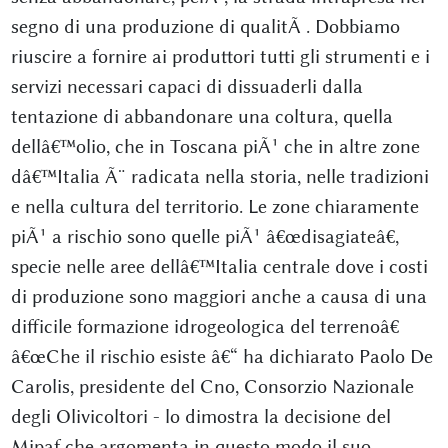
segno di una produzione di qualitÃ . Dobbiamo
riuscire a fornire ai produttori tutti gli strumenti e i
servizi necessari capaci di dissuaderli dalla
tentazione di abbandonare una coltura, quella
dellâ€™olio, che in Toscana piÃ¹ che in altre zone
dâ€™Italia Ã¨ radicata nella storia, nelle tradizioni
e nella cultura del territorio. Le zone chiaramente
piÃ¹ a rischio sono quelle piÃ¹ â€œdisagiateâ€,
specie nelle aree dellâ€™Italia centrale dove i costi
di produzione sono maggiori anche a causa di una
difficile formazione idrogeologica del terrenoâ€
â€œChe il rischio esiste â€“ ha dichiarato Paolo De
Carolis, presidente del Cno, Consorzio Nazionale
degli Olivicoltori - lo dimostra la decisione del
Mipaf che argomenta in questo modo il suo