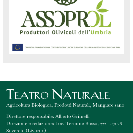
Agricoltura Biologica, Prodotti Naturali, Mangiare sano
Direttore responsabile: Alberto Grimelli
Direzione e redazione: Loc. Termine Rosso, 222 - 57028
Suvereto (Livorno)