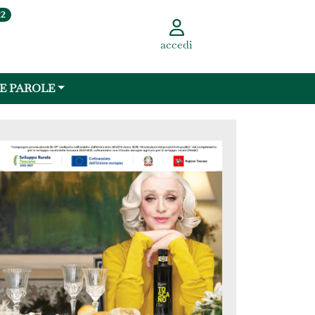
22
accedi
 E PAROLE