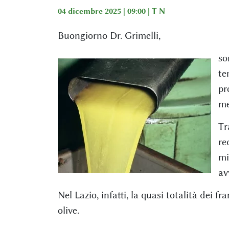
04 dicembre 2025 | 09:00 |
T N
Buongiorno Dr. Grimelli,
so
te
pr
me
Tr
re
mi
av
Nel Lazio, infatti, la quasi totalità dei f
olive.