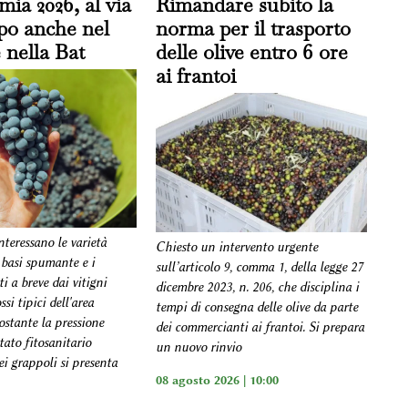
ia 2026, al via
Rimandare subito la
ipo anche nel
norma per il trasporto
 nella Bat
delle olive entro 6 ore
ai frantoi
interessano le varietà
Chiesto un intervento urgente
 basi spumante e i
sull’articolo 9, comma 1, della legge 27
ti a breve dai vitigni
dicembre 2023, n. 206, che disciplina i
si tipici dell'area
tempi di consegna delle olive da parte
ostante la pressione
dei commercianti ai frantoi. Si prepara
stato fitosanitario
un nuovo rinvio
i grappoli si presenta
08 agosto 2026 | 10:00