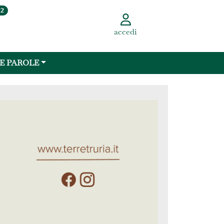
22
accedi
 E PAROLE