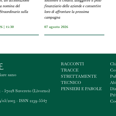
ine, un’accelerazione
sostenere il credito, alleggerire il peso
la nomina del
finanziario delle aziende e consentire
traordinario sulla
loro di affrontare la prossima
campagna
6 | 15:30
07 agosto 2026
RACCONTI
Ch
TRACCE
Con
iare sano
STRETTAMENTE
Pub
TECNICO
Ab
PENSIERI E PAROLE
Dis
 - 57028 Suvereto (Livorno)
Pri
9/05/2003 - ISSN 2239-5547
Coo