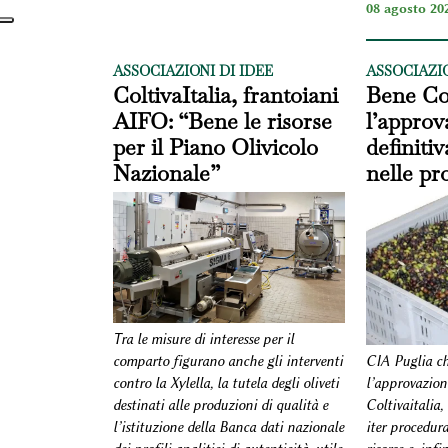
08 agosto 202
ASSOCIAZIONI DI IDEE
ASSOCIAZIO
ColtivaItalia, frantoiani
Bene Col
AIFO: “Bene le risorse
l’approv
per il Piano Olivicolo
definitiv
Nazionale”
nelle pr
Tra le misure di interesse per il
comparto figurano anche gli interventi
CIA Puglia chi
contro la Xylella, la tutela degli oliveti
l’approvazione
destinati alle produzioni di qualità e
Coltivaitalia,
l’istituzione della Banca dati nazionale
iter procedura