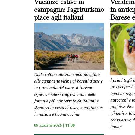
Vacanze estive in
Vendemm
campagna: l'agriturismo
in antic
piace agli italiani
Barese e
Dalle colline alle zone montane, fino
I primi tagli 
alle campagne vicine ai borghi d'arte e
precoci per le
in prossimità del mare, il turismo
bianchi, segui
esperienziale si conferma una delle
autoctoni e ros
formule più apprezzate da italiani e
pugliese. Non
stranieri in cerca di relax, contatto con
climatica, lo 
la natura e buona cucina
complessivo de
09 agosto 2026 | 11:00
buono