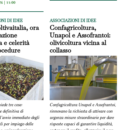
6 | 11:00
NI DI IDEE
ASSOCIAZIONI DI IDEE
tivaitalia, ora
Confagricoltura,
azione
Unapol e Assofrantoi:
a e celerità
olivicoltura vicina al
ocedure
collasso
ede tre cose:
Confagricoltura Unapol e Assofrantoi,
 definitiva di
rinnovano la richiesta di attivare con
 l’avvio immediato degli
urgenza misure straordinarie per dare
li per impiego delle
risposte capaci di garantire liquidità,