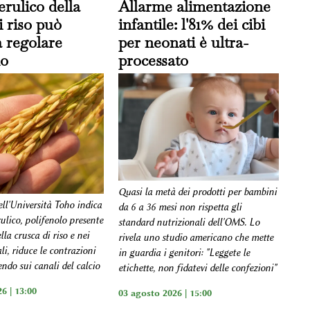
erulico della
Allarme alimentazione
i riso può
infantile: l'81% dei cibi
a regolare
per neonati è ultra-
no
processato
Quasi la metà dei prodotti per bambini
ell'Università Toho indica
da 6 a 36 mesi non rispetta gli
rulico, polifenolo presente
standard nutrizionali dell'OMS. Lo
lla crusca di riso e nei
rivela uno studio americano che mette
ali, riduce le contrazioni
in guardia i genitori: "Leggete le
endo sui canali del calcio
etichette, non fidatevi delle confezioni"
6 | 13:00
03 agosto 2026 | 15:00