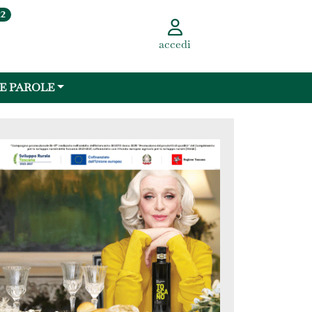
22
accedi
 E PAROLE