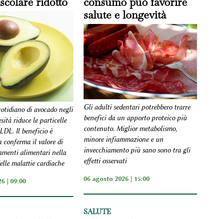
scolare ridotto
consumo può favorire
salute e longevità
Gli adulti sedentari potrebbero trarre
otidiano di avocado negli
benefici da un apporto proteico più
sità riduce le particelle
contenuto. Miglior metabolismo,
 LDL. Il beneficio è
minore infiammazione e un
 conferma il valore di
invecchiamento più sano sono tra gli
amenti alimentari nella
effetti osservati
elle malattie cardiache
06 agosto 2026 | 15:00
6 | 09:00
SALUTE