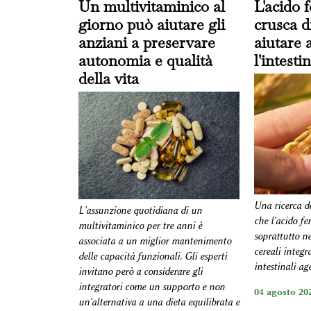
Un multivitaminico al
L'acido f
giorno può aiutare gli
crusca d
anziani a preservare
aiutare 
autonomia e qualità
l'intesti
della vita
Una ricerca d
L'assunzione quotidiana di un
che l'acido fe
multivitaminico per tre anni è
soprattutto ne
associata a un miglior mantenimento
cereali integr
delle capacità funzionali. Gli esperti
intestinali ag
invitano però a considerare gli
integratori come un supporto e non
04 agosto 202
un'alternativa a una dieta equilibrata e