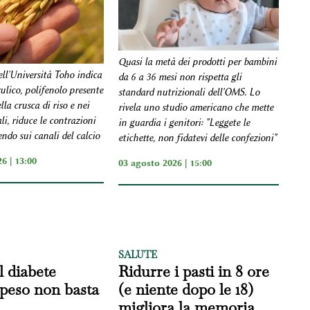
Quasi la metà dei prodotti per bambini
ell'Università Toho indica
da 6 a 36 mesi non rispetta gli
rulico, polifenolo presente
standard nutrizionali dell'OMS. Lo
lla crusca di riso e nei
rivela uno studio americano che mette
ali, riduce le contrazioni
in guardia i genitori: "Leggete le
endo sui canali del calcio
etichette, non fidatevi delle confezioni"
6 | 13:00
03 agosto 2026 | 15:00
SALUTE
l diabete
Ridurre i pasti in 8 ore
peso non basta
(e niente dopo le 18)
migliora la memoria