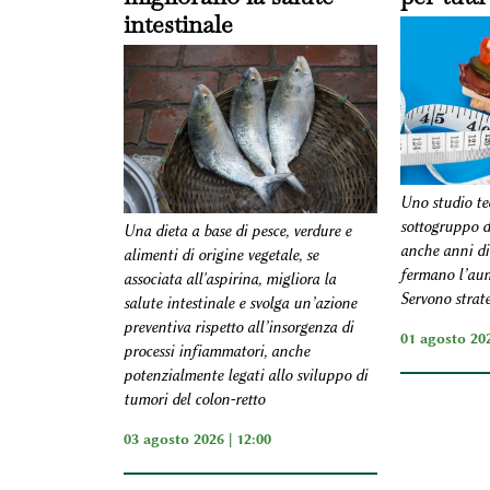
intestinale
Uno studio te
sottogruppo di
Una dieta a base di pesce, verdure e
anche anni d
alimenti di origine vegetale, se
fermano l’aum
associata all'aspirina, migliora la
Servono strat
salute intestinale e svolga un’azione
preventiva rispetto all’insorgenza di
01 agosto 202
processi infiammatori, anche
potenzialmente legati allo sviluppo di
tumori del colon-retto
03 agosto 2026 | 12:00