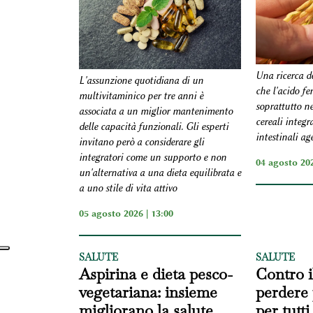
Una ricerca d
L'assunzione quotidiana di un
che l'acido fe
multivitaminico per tre anni è
soprattutto ne
associata a un miglior mantenimento
cereali integr
delle capacità funzionali. Gli esperti
intestinali ag
invitano però a considerare gli
integratori come un supporto e non
04 agosto 202
un'alternativa a una dieta equilibrata e
a uno stile di vita attivo
05 agosto 2026 | 13:00
SALUTE
SALUTE
Aspirina e dieta pesco-
Contro i
vegetariana: insieme
perdere 
migliorano la salute
per tutti