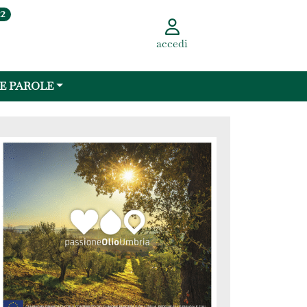
22
accedi
 E PAROLE