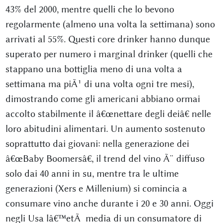
43% del 2000, mentre quelli che lo bevono
regolarmente (almeno una volta la settimana) sono
arrivati al 55%. Questi core drinker hanno dunque
superato per numero i marginal drinker (quelli che
stappano una bottiglia meno di una volta a
settimana ma piÃ¹ di una volta ogni tre mesi),
dimostrando come gli americani abbiano ormai
accolto stabilmente il â€œnettare degli deiâ€ nelle
loro abitudini alimentari. Un aumento sostenuto
soprattutto dai giovani: nella generazione dei
â€œBaby Boomersâ€, il trend del vino Ã¨ diffuso
solo dai 40 anni in su, mentre tra le ultime
generazioni (Xers e Millenium) si comincia a
consumare vino anche durante i 20 e 30 anni. Oggi
negli Usa lâ€™etÃ media di un consumatore di