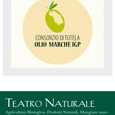
Agricoltura Biologica, Prodotti Naturali, Mangiare sano