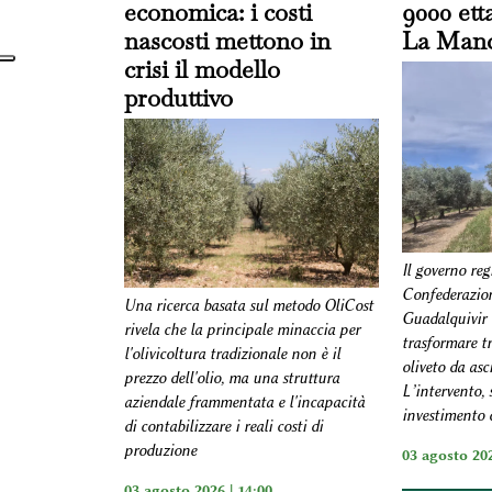
economica: i costi
9000 etta
nascosti mettono in
La Man
crisi il modello
produttivo
Il governo reg
Confederazion
Una ricerca basata sul metodo OliCost
Guadalquivir 
rivela che la principale minaccia per
trasformare tr
l'olivicoltura tradizionale non è il
oliveto da asci
prezzo dell'olio, ma una struttura
L’intervento,
aziendale frammentata e l'incapacità
investimento d
di contabilizzare i reali costi di
produzione
03 agosto 202
03 agosto 2026 | 14:00