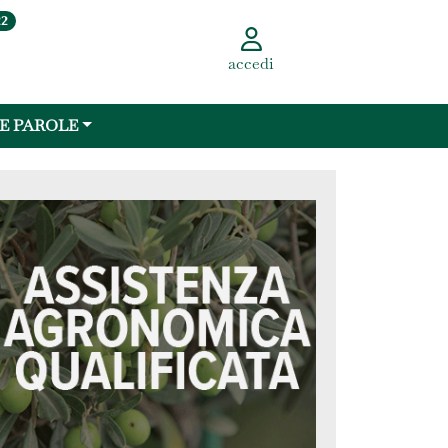
22
accedi
 E PAROLE