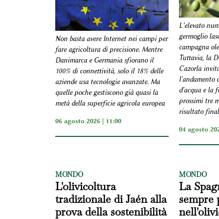
L'elevato nume
germoglio las
Non basta avere Internet nei campi per
campagna olea
fare agricoltura di precisione. Mentre
Tuttavia, la 
Danimarca e Germania sfiorano il
Cazorla invit
100% di connettività, solo il 18% delle
l'andamento cl
aziende usa tecnologie avanzate. Ma
d'acqua e la f
quelle poche gestiscono già quasi la
prossimi tre m
metà della superficie agricola europea
risultato fina
06 agosto 2026 | 11:00
04 agosto 202
MONDO
MONDO
L'olivicoltura
La Spag
tradizionale di Jaén alla
sempre 
prova della sostenibilità
nell'oliv