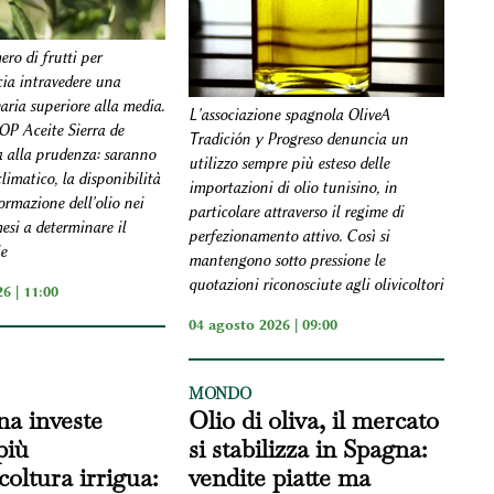
ro di frutti per
cia intravedere una
ria superiore alla media.
L'associazione spagnola OliveA
DOP Aceite Sierra de
Tradición y Progreso denuncia un
a alla prudenza: saranno
utilizzo sempre più esteso delle
imatico, la disponibilità
importazioni di olio tunisino, in
ormazione dell'olio nei
particolare attraverso il regime di
esi a determinare il
perfezionamento attivo. Così si
le
mantengono sotto pressione le
quotazioni riconosciute agli olivicoltori
6 | 11:00
04 agosto 2026 | 09:00
MONDO
na investe
Olio di oliva, il mercato
più
si stabilizza in Spagna:
icoltura irrigua:
vendite piatte ma