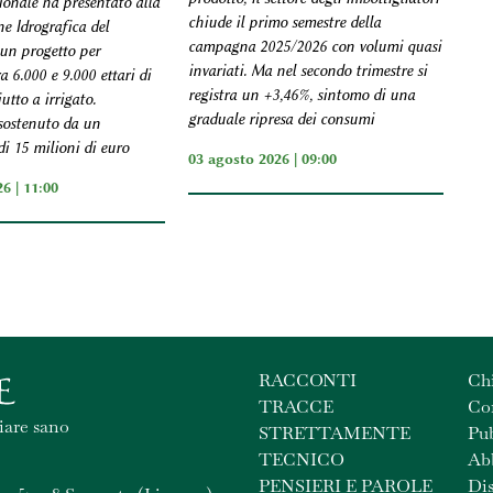
ionale ha presentato alla
chiude il primo semestre della
e Idrografica del
campagna 2025/2026 con volumi quasi
un progetto per
invariati. Ma nel secondo trimestre si
a 6.000 e 9.000 ettari di
registra un +3,46%, sintomo di una
utto a irrigato.
graduale ripresa dei consumi
 sostenuto da un
i 15 milioni di euro
03 agosto 2026 | 09:00
6 | 11:00
RACCONTI
Ch
TRACCE
Con
iare sano
STRETTAMENTE
Pub
TECNICO
Ab
PENSIERI E PAROLE
Dis