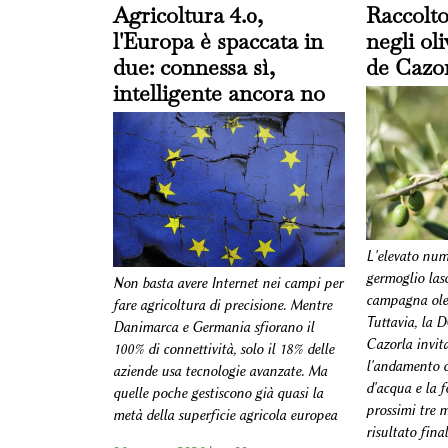
Agricoltura 4.0,
Raccolt
l'Europa è spaccata in
negli oli
due: connessa sì,
de Cazo
intelligente ancora no
L'elevato nume
germoglio las
Non basta avere Internet nei campi per
campagna olea
fare agricoltura di precisione. Mentre
Tuttavia, la 
Danimarca e Germania sfiorano il
Cazorla invit
100% di connettività, solo il 18% delle
l'andamento cl
aziende usa tecnologie avanzate. Ma
d'acqua e la f
quelle poche gestiscono già quasi la
prossimi tre m
metà della superficie agricola europea
risultato fina