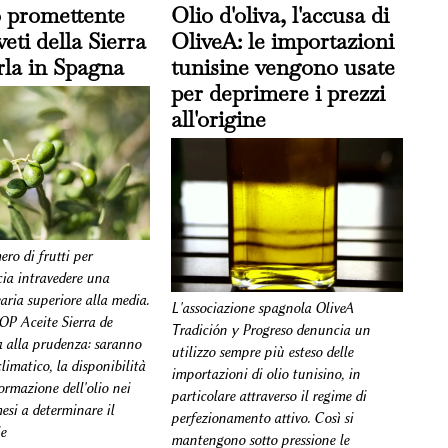
o promettente
Olio d'oliva, l'accusa di
veti della Sierra
OliveA: le importazioni
rla in Spagna
tunisine vengono usate
per deprimere i prezzi
all'origine
ro di frutti per
cia intravedere una
ria superiore alla media.
L'associazione spagnola OliveA
DOP Aceite Sierra de
Tradición y Progreso denuncia un
a alla prudenza: saranno
utilizzo sempre più esteso delle
imatico, la disponibilità
importazioni di olio tunisino, in
ormazione dell'olio nei
particolare attraverso il regime di
esi a determinare il
perfezionamento attivo. Così si
le
mantengono sotto pressione le