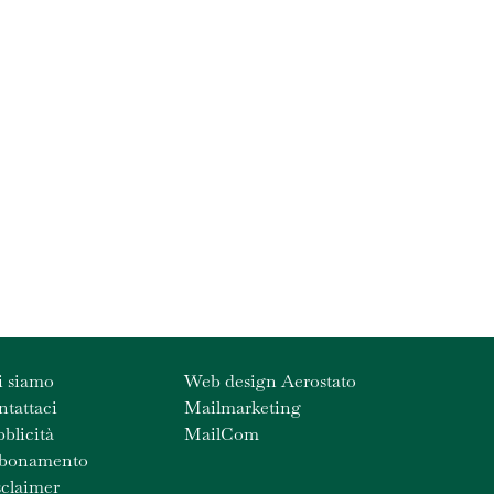
i siamo
Web design Aerostato
tattaci
Mailmarketing
blicità
MailCom
bonamento
claimer