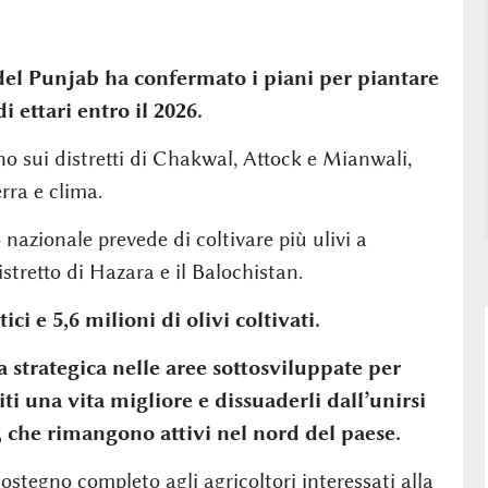
del Punjab ha confermato i piani per piantare
i ettari entro il 2026.
nno sui distretti di Chakwal, Attock e Mianwali,
erra e clima.
 nazionale prevede di coltivare più ulivi a
tretto di Hazara e il Balochistan.
ici e 5,6 milioni di olivi coltivati.
a strategica nelle aree sottosviluppate per
iti una vita migliore e dissuaderli dall’unirsi
a, che rimangono attivi nel nord del paese.
ostegno completo agli agricoltori interessati alla