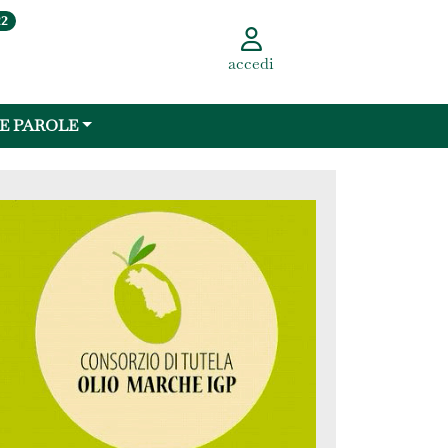
22
accedi
 E PAROLE