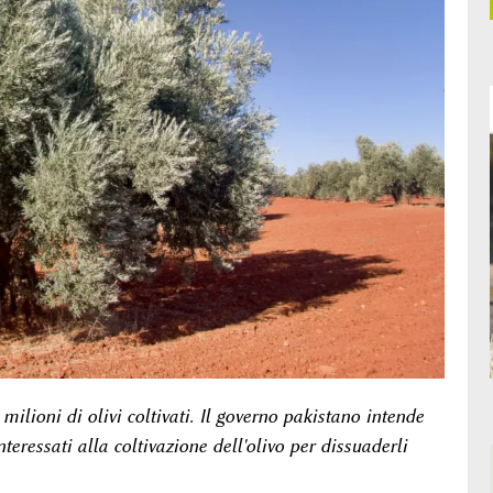
6 milioni di olivi coltivati. Il governo pakistano intende
teressati alla coltivazione dell'olivo per dissuaderli