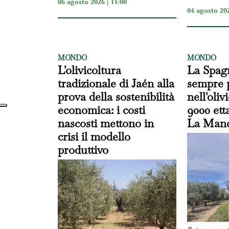
06 agosto 2026 | 11:00
04 agosto 202
MONDO
MONDO
L'olivicoltura
La Spag
tradizionale di Jaén alla
sempre 
prova della sostenibilità
nell'oliv
economica: i costi
9000 etta
nascosti mettono in
La Man
crisi il modello
produttivo