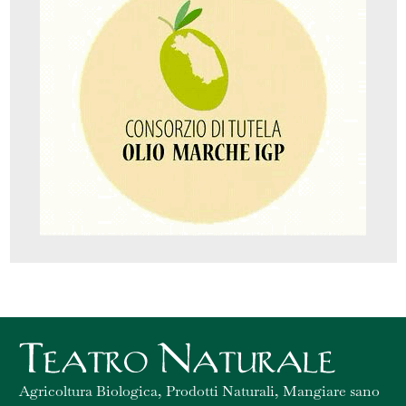
Agricoltura Biologica, Prodotti Naturali, Mangiare sano