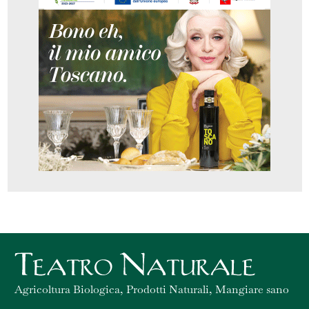
Agricoltura Biologica, Prodotti Naturali, Mangiare sano